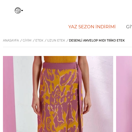
YAZ SEZON İNDIRIMI
Gİ
ANASAYFA
/
GİYİM
/
ETEK
/
UZUN ETEK
/
DESENLI ANVELOP MIDI TRIKO ETEK