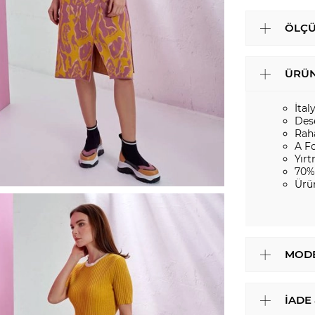
ÖLÇÜ
ÜRÜN
İtal
Des
Rah
A F
Yır
70%
Ürü
MODE
İADE