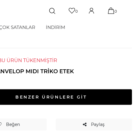
0
0
ÇOK SATANLAR
İNDİRİM
BU ÜRÜN TÜKENMİŞTİR
ANVELOP MIDI TRIKO ETEK
BENZER ÜRÜNLERE GİT
Beğen
Paylaş