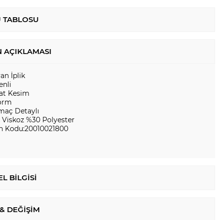
 TABLOSU
 AÇIKLAMASI
yan İplik
enli
at Kesim
orm
tmaç Detaylı
 Viskoz %30 Polyester
n Kodu:20010021800
L BILGISI
 & DEĞIŞIM