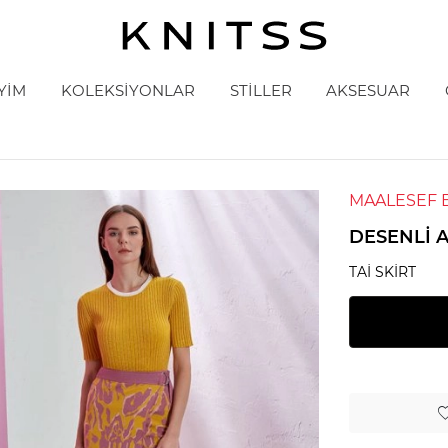
YİM
KOLEKSİYONLAR
STİLLER
AKSESUAR
MAALESEF 
DESENLI 
TAI SKIRT