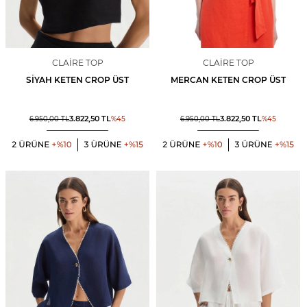
CLAIRE TOP
CLAIRE TOP
SIYAH KETEN CROP ÜST
MERCAN KETEN CROP ÜST
3.822,50
TL
3.822,50
TL
6.950,00
TL
%
45
6.950,00
TL
%
45