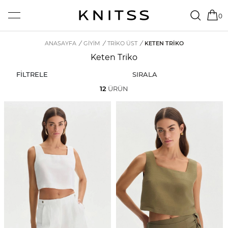
0
ANASAYFA
/
GİYİM
/
TRIKO ÜST
/
KETEN TRIKO
Keten Triko
FİLTRELE
SIRALA
12
ÜRÜN