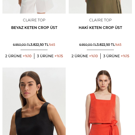
CLAIRE TOP
CLAIRE TOP
BEYAZ KETEN CROP ÜST
HAKI KETEN CROP ÜST
3.822,50
TL
3.822,50
TL
6.950,00
TL
%
45
6.950,00
TL
%
45