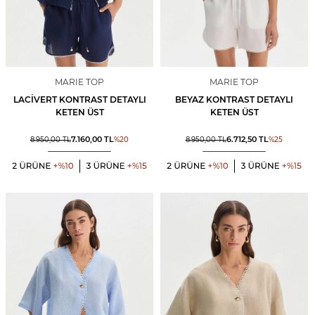
MARIE TOP
MARIE TOP
LACIVERT KONTRAST DETAYLI
BEYAZ KONTRAST DETAYLI
KETEN ÜST
KETEN ÜST
7.160,00
TL
6.712,50
TL
8.950,00
TL
%
20
8.950,00
TL
%
25