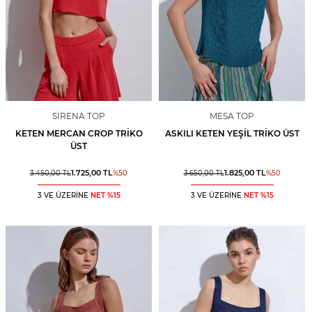
SIRENA TOP
MESA TOP
KETEN MERCAN CROP TRIKO
ASKILI KETEN YEŞIL TRIKO ÜST
ÜST
1.725,00
TL
1.825,00
TL
3.450,00
TL
%
50
3.650,00
TL
%
50
3 VE ÜZERİNE
NET %15
3 VE ÜZERİNE
NET %15