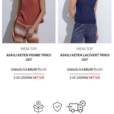
MESA TOP
MESA TOP
ASKILI KETEN PEMBE TRIKO
ASKILI KETEN LACIVERT TRIKO
ÜST
ÜST
1.825,00
TL
1.825,00
TL
3.650,00
TL
%
50
3.650,00
TL
%
50
3 VE ÜZERİNE
NET %15
3 VE ÜZERİNE
NET %15