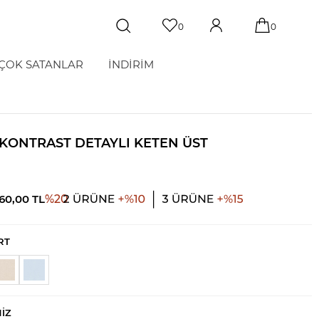
0
0
ÇOK SATANLAR
İNDİRİM
 KONTRAST DETAYLI KETEN ÜST
160,00
TL
%
20
RT
NIZ