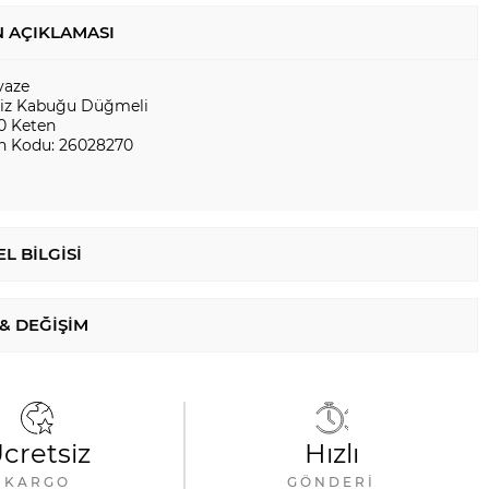
 AÇIKLAMASI
vaze
iz Kabuğu Düğmeli
0 Keten
n Kodu: 26028270
L BILGISI
 & DEĞIŞIM
cretsiz
Hızlı
KARGO
GÖNDERI