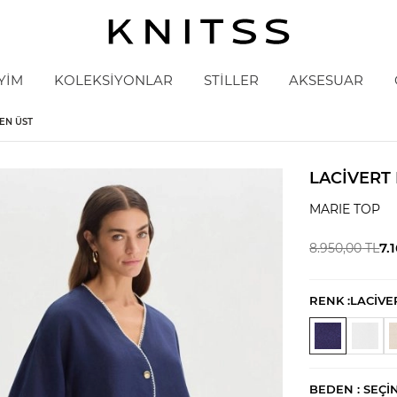
YİM
KOLEKSİYONLAR
STİLLER
AKSESUAR
EN ÜST
LACIVERT
MARIE TOP
7.
8.950,00
TL
RENK :
LACİVE
BEDEN :
SEÇI