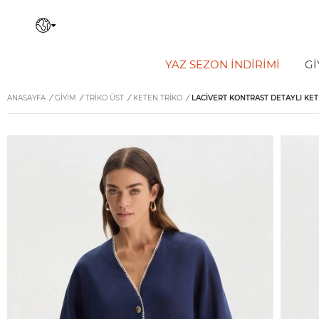
YAZ SEZON İNDIRIMI
Gİ
ANASAYFA
/
GİYİM
/
TRIKO ÜST
/
KETEN TRIKO
/
LACIVERT KONTRAST DETAYLI KET