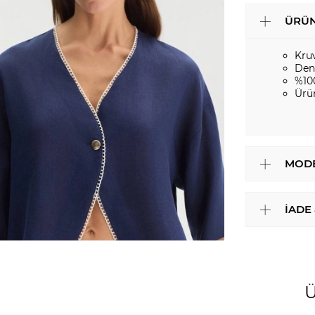
ÜRÜN
Kru
Den
%10
Ürü
MODE
İADE
Ü