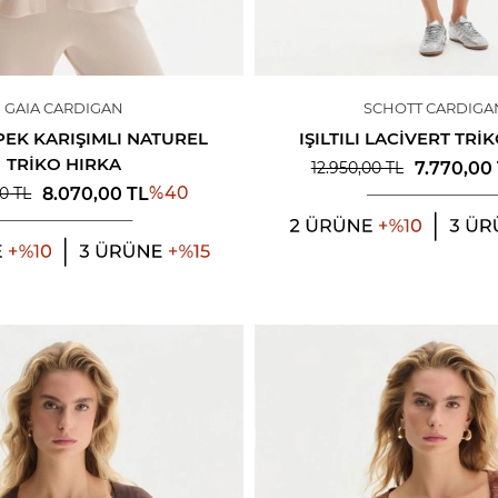
GAIA CARDIGAN
SCHOTT CARDIGA
PEK KARIŞIMLI NATUREL
IŞILTILI LACIVERT TRI
TRIKO HIRKA
7.770,00
12.950,00
TL
%
40
8.070,00
TL
00
TL