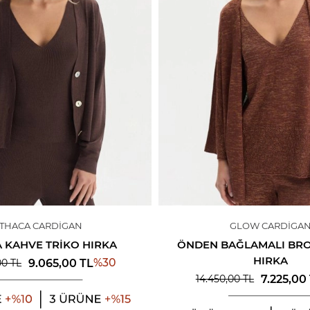
ITHACA CARDIGAN
GLOW CARDIGA
A KAHVE TRIKO HIRKA
ÖNDEN BAĞLAMALI BRO
HIRKA
%
30
9.065,00
TL
00
TL
7.225,00
14.450,00
TL