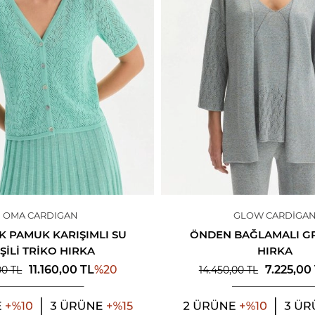
OMA CARDIGAN
GLOW CARDIGA
K PAMUK KARIŞIMLI SU
ÖNDEN BAĞLAMALI GR
ŞILI TRIKO HIRKA
HIRKA
%
20
11.160,00
TL
7.225,00
00
TL
14.450,00
TL