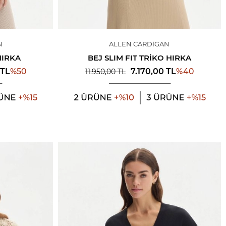
N
ALLEN CARDIGAN
HIRKA
BEJ SLIM FIT TRIKO HIRKA
%
50
%
40
TL
7.170,00
TL
11.950,00
TL