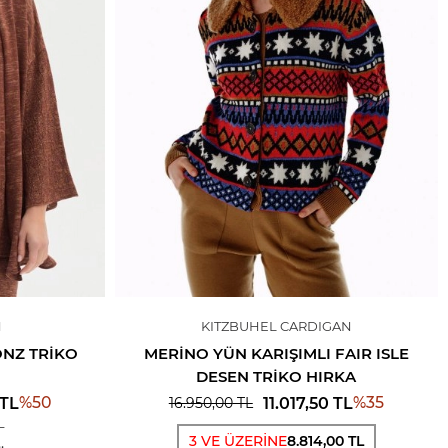
N
KITZBUHEL CARDIGAN
NZ TRIKO
MERINO YÜN KARIŞIMLI FAIR ISLE
DESEN TRIKO HIRKA
%
50
%
35
TL
11.017,50
TL
16.950,00
TL
3 VE ÜZERİNE
8.814,00 TL