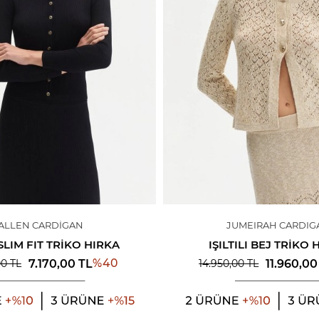
ALLEN CARDIGAN
JUMEIRAH CARDIG
SLIM FIT TRIKO HIRKA
IŞILTILI BEJ TRIKO 
%
40
7.170,00
TL
11.960,00
00
TL
14.950,00
TL