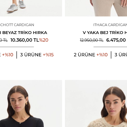
SCHOTT CARDIGAN
ITHACA CARDIGA
LI BEYAZ TRIKO HIRKA
V YAKA BEJ TRIKO 
%
20
10.360,00
TL
6.475,00
00
TL
12.950,00
TL