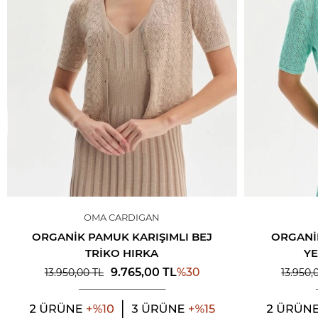
OMA CARDIGAN
ORGANIK PAMUK KARIŞIMLI BEJ
ORGANI
TRIKO HIRKA
YE
%
30
9.765,00
TL
13.950,00
TL
13.950,