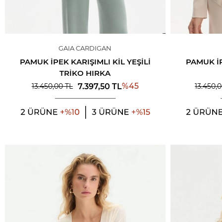
GAIA CARDIGAN
PAMUK İPEK KARIŞIMLI KIL YEŞILI
PAMUK İ
TRIKO HIRKA
%
45
7.397,50
TL
13.450,00
TL
13.450,