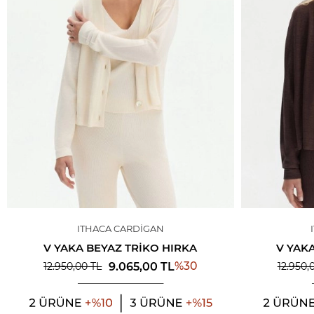
ITHACA CARDIGAN
V YAKA BEYAZ TRIKO HIRKA
V YAK
%
30
9.065,00
TL
12.950,00
TL
12.950,