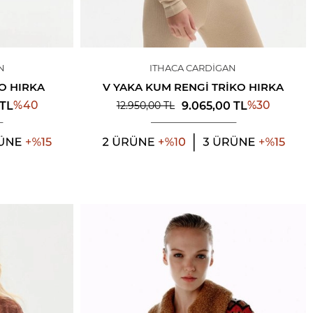
N
ITHACA CARDIGAN
KO HIRKA
V YAKA KUM RENGI TRIKO HIRKA
%
40
%
30
TL
9.065,00
TL
12.950,00
TL