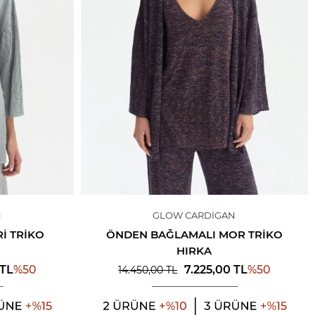
N
GLOW CARDIGAN
I TRIKO
ÖNDEN BAĞLAMALI MOR TRIKO
HIRKA
%
50
%
50
TL
7.225,00
TL
14.450,00
TL