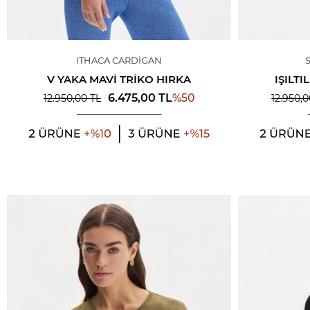
ITHACA CARDIGAN
V YAKA MAVI TRIKO HIRKA
IŞILTI
%
50
6.475,00
TL
12.950,00
TL
12.950,