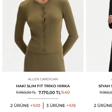
ALLEN CARDIGAN
HAKI SLIM FIT TRIKO HIRKA
SIYAH 
%
40
7.170,00
TL
11.950,00
TL
11.950,