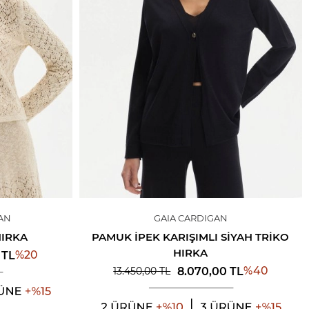
AN
GAIA CARDIGAN
HIRKA
PAMUK İPEK KARIŞIMLI SIYAH TRIKO
HIRKA
%
20
TL
%
40
8.070,00
TL
13.450,00
TL