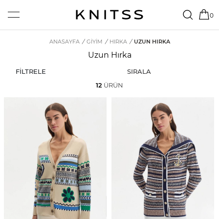
0
ANASAYFA
/
GİYİM
/
HIRKA
/
UZUN HIRKA
Uzun Hırka
FİLTRELE
SIRALA
12
ÜRÜN