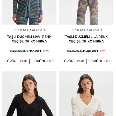
CECILIA CARDIGAN
CECILIA CARDIGAN
TAŞLI DÜĞMELI MAVI RENK
TAŞLI DÜĞMELI LILA RENK
GEÇIŞLI TRIKO HIRKA
GEÇIŞLI TRIKO HIRKA
14.360,00
TL
13.462,00
TL
17.950,00
TL
%
20
17.950,00
TL
%
25