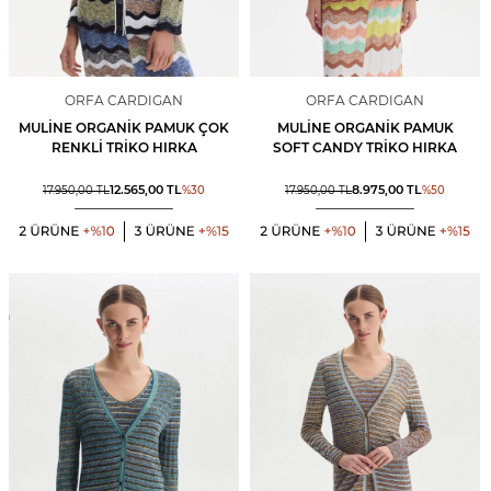
ORFA CARDIGAN
ORFA CARDIGAN
MULINE ORGANIK PAMUK ÇOK
MULINE ORGANIK PAMUK
RENKLI TRIKO HIRKA
SOFT CANDY TRIKO HIRKA
12.565,00
TL
8.975,00
TL
17.950,00
TL
%
30
17.950,00
TL
%
50