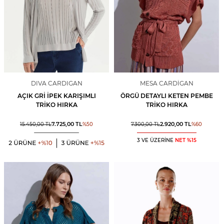
DIVA CARDIGAN
MESA CARDIGAN
AÇIK GRI İPEK KARIŞIMLI
ÖRGÜ DETAYLI KETEN PEMBE
TRIKO HIRKA
TRIKO HIRKA
7.725,00
TL
2.920,00
TL
15.450,00
TL
%
50
7.300,00
TL
%
60
3 VE ÜZERİNE
NET %15