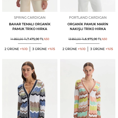
SPRING CARDIGAN
PORTLAND CARDIGAN
BAHAR TEMALI ORGANIK
ORGANIK PAMUK MARIN
PAMUK TRIKO HIRKA
NAKIŞLI TRIKO HIRKA
7.475,00
TL
6.975,00
TL
14.950,00
TL
%
50
13.950,00
TL
%
50