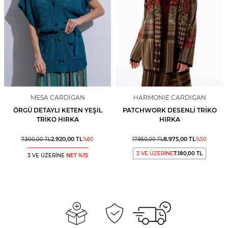
MESA CARDIGAN
HARMONIE CARDIGAN
ÖRGÜ DETAYLI KETEN YEŞIL
PATCHWORK DESENLI TRIKO
TRIKO HIRKA
HIRKA
2.920,00
TL
8.975,00
TL
7.300,00
TL
%
60
17.950,00
TL
%
50
3 VE ÜZERİNE
7.180,00 TL
3 VE ÜZERİNE
NET %15