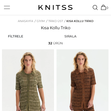
0
ANASAYFA
/
GİYİM
/
TRIKO ÜST
/
KISA KOLLU TRIKO
Kısa Kollu Triko
FİLTRELE
SIRALA
32
ÜRÜN