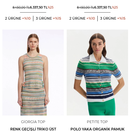
6.337,50
TL
6.337,50
TL
8.450,00
TL
%
25
8.450,00
TL
%
25
GIORGIA TOP
PETITE TOP
RENK GEÇIŞLI TRIKO ÜST
POLO YAKA ORGANIK PAMUK