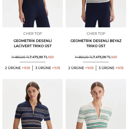
CHER TOP
CHER TOP
GEOMETRIK DESENLI
GEOMETRIK DESENLI BEYAZ
LACIVERT TRIKO ÜST
TRIKO ÜST
7.475,00
TL
7.475,00
TL
14.950,00
TL
%
50
14.950,00
TL
%
50