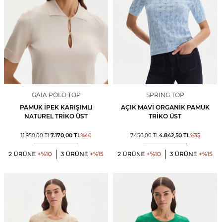
GAIA POLO TOP
SPRING TOP
PAMUK İPEK KARIŞIMLI
AÇIK MAVI ORGANIK PAMUK
NATUREL TRIKO ÜST
TRIKO ÜST
7.170,00
TL
4.842,50
TL
11.950,00
TL
%
40
7.450,00
TL
%
35