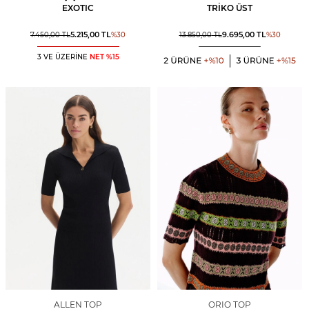
EXOTIC
TRIKO ÜST
5.215,00
TL
9.695,00
TL
7.450,00
TL
%
30
13.850,00
TL
%
30
3 VE ÜZERİNE
NET %15
ALLEN TOP
ORIO TOP