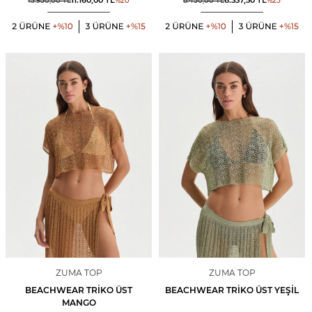
11.160,00
TL
6.337,50
TL
13.950,00
TL
%
20
8.450,00
TL
%
25
ZUMA TOP
ZUMA TOP
BEACHWEAR TRIKO ÜST
BEACHWEAR TRIKO ÜST YEŞIL
MANGO