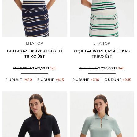
LITA TOP
LITA TOP
BEJ BEYAZ LACIVERT ÇIZGILI
YEŞIL LACIVERT ÇIZGILI EKRU
TRIKO ÜST
TRIKO ÜST
8.417,50
TL
7.770,00
TL
12.950,00
TL
%
35
12.950,00
TL
%
40