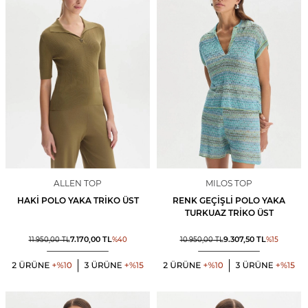
ALLEN TOP
MILOS TOP
HAKI POLO YAKA TRIKO ÜST
RENK GEÇIŞLI POLO YAKA
TURKUAZ TRIKO ÜST
7.170,00
TL
9.307,50
TL
11.950,00
TL
%
40
10.950,00
TL
%
15