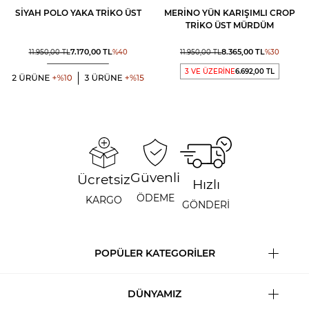
SIYAH POLO YAKA TRIKO ÜST
MERINO YÜN KARIŞIMLI CROP
TRIKO ÜST MÜRDÜM
7.170,00
TL
8.365,00
TL
11.950,00
TL
%
40
11.950,00
TL
%
30
3 VE ÜZERİNE
6.692,00 TL
Güvenli
Ücretsiz
Hızlı
ÖDEME
KARGO
GÖNDERİ
POPÜLER KATEGORİLER
DÜNYAMIZ