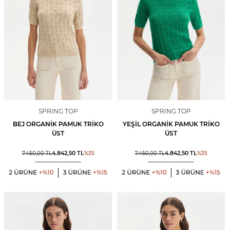
SPRING TOP
SPRING TOP
BEJ ORGANIK PAMUK TRIKO
YEŞIL ORGANIK PAMUK TRIKO
ÜST
ÜST
4.842,50
TL
4.842,50
TL
7.450,00
TL
%
35
7.450,00
TL
%
35