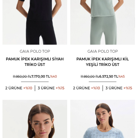
GAIA POLO TOP
GAIA POLO TOP
PAMUK İPEK KARIŞIMLI SIYAH
PAMUK İPEK KARIŞIMLI KIL
TRIKO ÜST
YEŞILI TRIKO ÜST
7.170,00
TL
6.572,50
TL
11.950,00
TL
%
40
11.950,00
TL
%
45