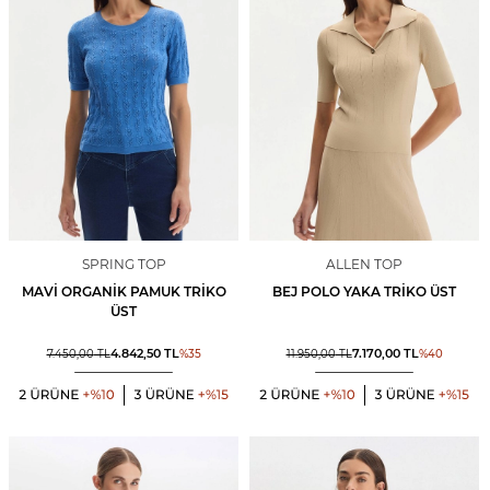
SPRING TOP
ALLEN TOP
MAVI ORGANIK PAMUK TRIKO
BEJ POLO YAKA TRIKO ÜST
ÜST
4.842,50
TL
7.170,00
TL
7.450,00
TL
%
35
11.950,00
TL
%
40