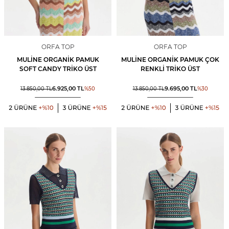
ORFA TOP
ORFA TOP
MULINE ORGANIK PAMUK
MULINE ORGANIK PAMUK ÇOK
SOFT CANDY TRIKO ÜST
RENKLI TRIKO ÜST
6.925,00
TL
9.695,00
TL
13.850,00
TL
%
50
13.850,00
TL
%
30