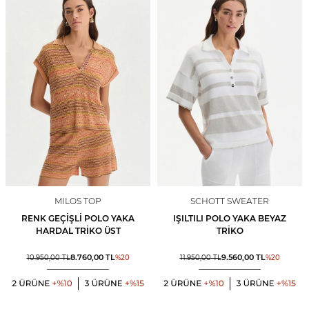
MILOS TOP
SCHOTT SWEATER
RENK GEÇIŞLI POLO YAKA
IŞILTILI POLO YAKA BEYAZ
HARDAL TRIKO ÜST
TRIKO
8.760,00
TL
9.560,00
TL
10.950,00
TL
%
20
11.950,00
TL
%
20