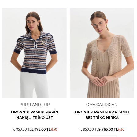
PORTLAND TOP
OMA CARDIGAN
ORGANIK PAMUK MARIN
ORGANIK PAMUK KARIŞIMLI
NAKIŞLI TRIKO ÜST
BEJ TRIKO HIRKA
5.475,00
TL
9.765,00
TL
10.950,00
TL
%
50
13.950,00
TL
%
30