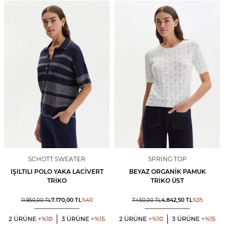
SCHOTT SWEATER
SPRING TOP
IŞILTILI POLO YAKA LACIVERT
BEYAZ ORGANIK PAMUK
TRIKO
TRIKO ÜST
7.170,00
TL
4.842,50
TL
11.950,00
TL
%
40
7.450,00
TL
%
35