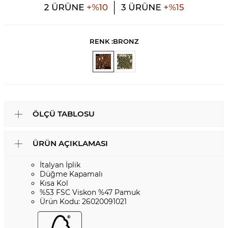
RENK :
BRONZ
ÖLÇÜ TABLOSU
ÜRÜN AÇIKLAMASI
İtalyan İplik
Düğme Kapamalı
Kısa Kol
%53 FSC Viskon %47 Pamuk
Ürün Kodu: 26020091021