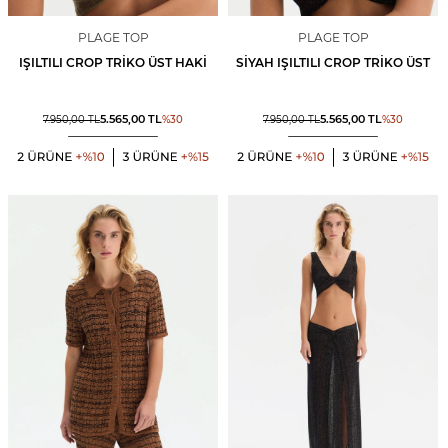
PLAGE TOP
PLAGE TOP
IŞILTILI CROP TRIKO ÜST HAKI
SIYAH IŞILTILI CROP TRIKO ÜST
5.565,00
TL
5.565,00
TL
7.950,00
TL
%
30
7.950,00
TL
%
30