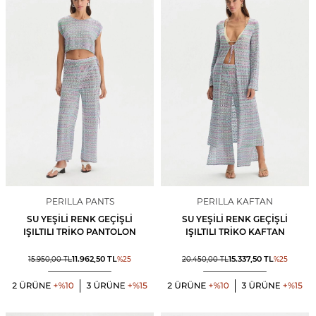
PERILLA PANTS
PERILLA KAFTAN
SU YEŞILI RENK GEÇIŞLI
SU YEŞILI RENK GEÇIŞLI
IŞILTILI TRIKO PANTOLON
IŞILTILI TRIKO KAFTAN
11.962,50
TL
15.337,50
TL
15.950,00
TL
%
25
20.450,00
TL
%
25