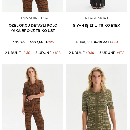
LUMA SHIRT TOP
PLAGE SKIRT
ÖZEL ÖRGÜ DETAYLI POLO
SIYAH IŞILTILI TRIKO ETEK
YAKA BRONZ TRIKO ÜST
6.975,00
TL
8.715,00
TL
13.950,00
TL
%
50
12.450,00
TL
%
30