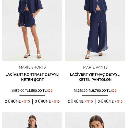
MARIE SHORTS
MARIE PANTS
LACIVERT KONTRAST DETAYLI
LACIVERT YIRTMAÇ DETAYLI
KETEN ŞORT
KETEN PANTOLON
5.560,00
TL
8.760,00
TL
6.950,00
TL
%
20
10.950,00
TL
%
20