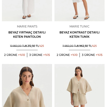
MARIE PANTS
MARIE TUNIC
BEYAZ YIRTMAÇ DETAYLI
BEYAZ KONTRAST DETAYLI
KETEN PANTOLON
KETEN TUNIK
8.212,50
TL
8.962,50
TL
10.950,00
TL
%
25
11.950,00
TL
%
25