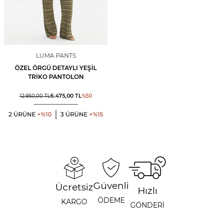
LUMA PANTS
ÖZEL ÖRGÜ DETAYLI YEŞIL
TRIKO PANTOLON
6.475,00
TL
12.950,00
TL
%
50
Güvenli
Ücretsiz
Hızlı
ÖDEME
KARGO
GÖNDERİ