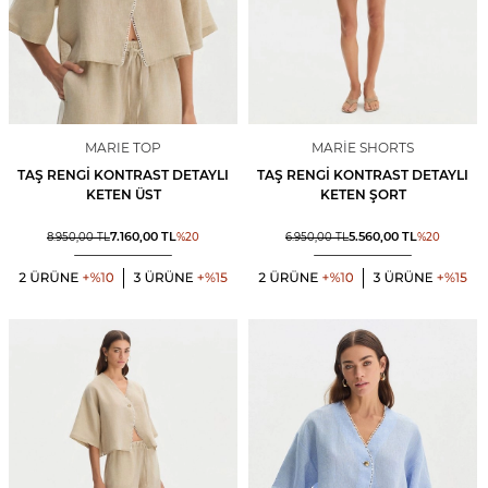
MARIE TOP
MARIE SHORTS
TAŞ RENGI KONTRAST DETAYLI
TAŞ RENGI KONTRAST DETAYLI
KETEN ÜST
KETEN ŞORT
7.160,00
TL
5.560,00
TL
8.950,00
TL
%
20
6.950,00
TL
%
20