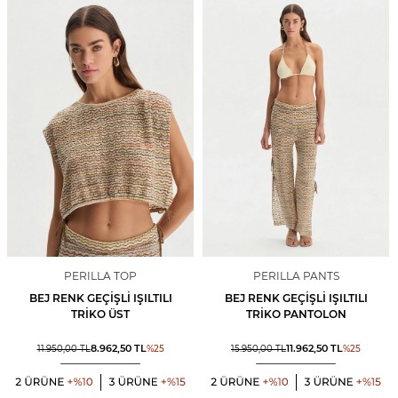
PERILLA TOP
PERILLA PANTS
BEJ RENK GEÇIŞLI IŞILTILI
BEJ RENK GEÇIŞLI IŞILTILI
TRIKO ÜST
TRIKO PANTOLON
8.962,50
TL
11.962,50
TL
11.950,00
TL
%
25
15.950,00
TL
%
25