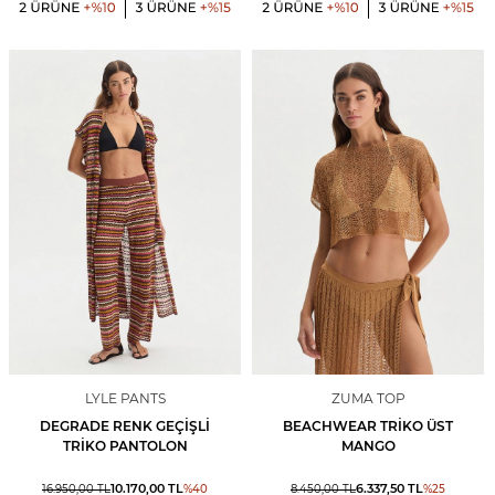
LYLE PANTS
ZUMA TOP
DEGRADE RENK GEÇIŞLI
BEACHWEAR TRIKO ÜST
TRIKO PANTOLON
MANGO
10.170,00
TL
6.337,50
TL
16.950,00
TL
%
40
8.450,00
TL
%
25