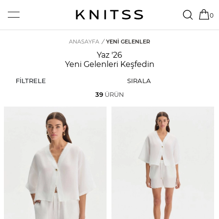
0
ANASAYFA
/
YENI GELENLER
Yaz '26
Yeni Gelenleri Keşfedin
FİLTRELE
SIRALA
39
ÜRÜN