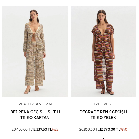
PERILLA KAFTAN
LYLE VEST
BEJ RENK GEÇIŞLI IŞILTILI
DEGRADE RENK GEÇIŞLI
TRIKO KAFTAN
TRIKO YELEK
15.337,50
TL
12.570,00
TL
20.450,00
TL
%
25
20.950,00
TL
%
40