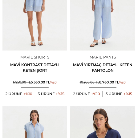
MARIE SHORTS
MARIE PANTS
MAVI KONTRAST DETAYLI
MAVI YIRTMAÇ DETAYLI KETEN
KETEN ŞORT
PANTOLON
5.560,00
TL
8.760,00
TL
6.950,00
TL
%
20
10.950,00
TL
%
20