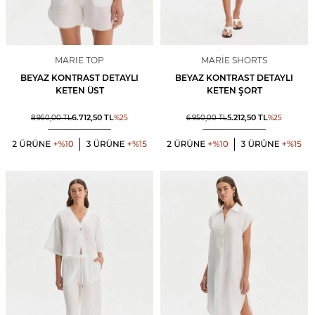
MARIE TOP
MARIE SHORTS
BEYAZ KONTRAST DETAYLI
BEYAZ KONTRAST DETAYLI
KETEN ÜST
KETEN ŞORT
6.712,50
TL
5.212,50
TL
8.950,00
TL
%
25
6.950,00
TL
%
25