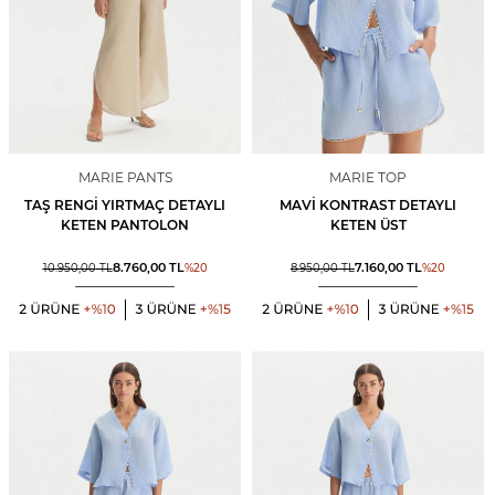
MARIE PANTS
MARIE TOP
TAŞ RENGI YIRTMAÇ DETAYLI
MAVI KONTRAST DETAYLI
KETEN PANTOLON
KETEN ÜST
8.760,00
TL
7.160,00
TL
10.950,00
TL
%
20
8.950,00
TL
%
20