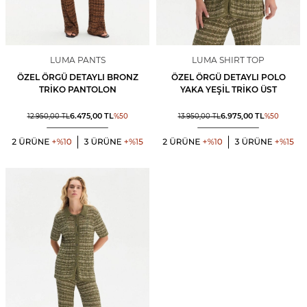
LUMA PANTS
LUMA SHIRT TOP
ÖZEL ÖRGÜ DETAYLI BRONZ
ÖZEL ÖRGÜ DETAYLI POLO
TRIKO PANTOLON
YAKA YEŞIL TRIKO ÜST
6.475,00
TL
6.975,00
TL
12.950,00
TL
%
50
13.950,00
TL
%
50