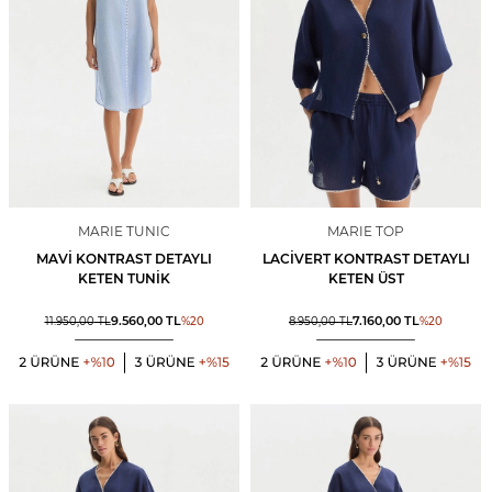
MARIE TUNIC
MARIE TOP
MAVI KONTRAST DETAYLI
LACIVERT KONTRAST DETAYLI
KETEN TUNIK
KETEN ÜST
9.560,00
TL
7.160,00
TL
11.950,00
TL
%
20
8.950,00
TL
%
20