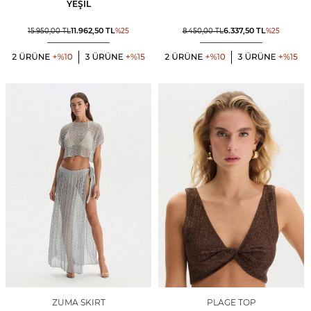
YEŞIL
11.962,50
TL
6.337,50
TL
15.950,00
TL
%
25
8.450,00
TL
%
25
ZUMA SKIRT
PLAGE TOP