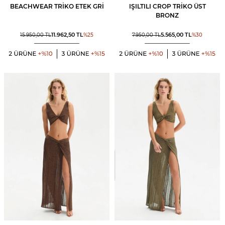
BEACHWEAR TRIKO ETEK GRI
IŞILTILI CROP TRIKO ÜST
BRONZ
11.962,50
TL
5.565,00
TL
15.950,00
TL
%
25
7.950,00
TL
%
30