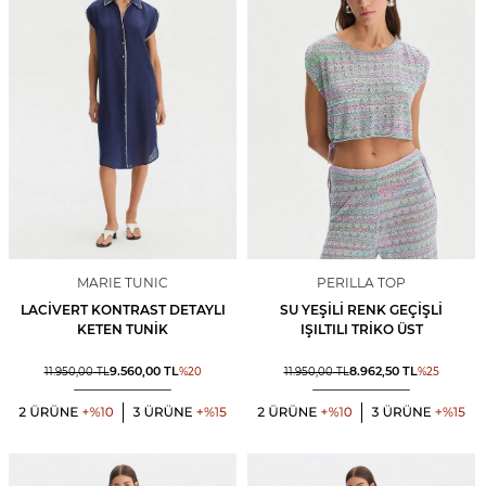
MARIE TUNIC
PERILLA TOP
LACIVERT KONTRAST DETAYLI
SU YEŞILI RENK GEÇIŞLI
KETEN TUNIK
IŞILTILI TRIKO ÜST
9.560,00
TL
8.962,50
TL
11.950,00
TL
%
20
11.950,00
TL
%
25