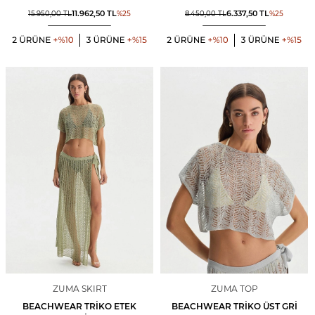
11.962,50
TL
6.337,50
TL
15.950,00
TL
%
25
8.450,00
TL
%
25
ZUMA SKIRT
ZUMA TOP
BEACHWEAR TRIKO ETEK
BEACHWEAR TRIKO ÜST GRI