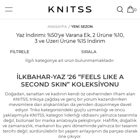
0
ANASAYFA
/
YENI SEZON
Yaz İndirimi: %50'ye Varana Ek, 2 Ürüne %10,
3 ve Üzeri Ürüne %15 İndirim
FİLTRELE
SIRALA
İlgili kategoriye ait ürün bulunmamaktadır.
İLKBAHAR-YAZ '26 “FEELS LIKE A
SECOND SKIN” KOLEKSİYONU
Doğadan, sanattan ve kadının kendi öz cevherinden ilham alan
KNITSS, trikoya çağdaş ve genç bir yorum kazandırırken
mevsimlere dair alışkanlıkları da yeniden düşünmeye davet
ediyor. Triko kategorisindeki güçlü uzmanlığı ve öncü
yaklaşımıyla KNITSS, kategori liderliği iddiasını yalnızca tasarımla
değil, bütünsel bir marka anlatısıyla pekiştiriyor. Hafiflik, doğallık
ve zamansızlık, markanın bu yeni döneminde yalnızca bir tasarım
tercihi değil, sürdürülebilir bir yaşam anlayışının da parçası olarak
öne çıkıyor.