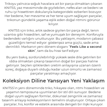
Trikoyu yalnızca soğuk havalara ait bir parça olmaktan çıkaran
KNITSS, yaz mevsiminde de giyilebilen, nefes alan ve bedeni ve
ruhu iyi hissettiren dokularıyla kategorideki ezberleri bozuyor.
Her bedene, her mevsime ve her tene uyum sağlayan parçalar,
trikonun gündelik yaşama eşlik eden doğal ritmini görünür
kılıyor.
KNITSS için triko, artık sadece giyilen bir parça değil, tenin
uzantısı gibi hissedilen, saf ve yumuşak bir deneyim. Konforuyla
bedendeki varlığını unutturuyor. Bu yaklaşım, modanın çabasız
güzelliğini temsil ediyor: gösterişsiz ama güçlü, sade ama
derinlikli. Markanın yeni dönem sloganı “
Feels Like a second
skin
”, tam da bu hissi tarif ediyor.
Bu yeni bakış, sürdürülebilirliği yüksek sesle dile getirilen bir
iddia olmaktan çıkarıp tasarımın doğal bir parçası haline
getiriyor. Seçilen ipliklerden üretim anlayışına uzanan özenli
süreç, doğaya duyarlı olduğu kadar uzun ömürlü ve zamansız
parçalar yaratmayı amaçlıyor.
Koleksiyon Diline Yansıyan Yeni Yaklaşım
KNITSS’in yeni döneminde triko, hikayesi olan, ritmi hissedilen ve
yaşamın temposuna uyumlanan bir stil dili sunuyor. Bedene
doğal uyum sağlayan formlar, dokunsal zenginlik ve zamansız
tasarım anlayışı koleksiyonların temelini oluşturuyor. Ortaya çıkan
parçalar, his, konfor ve estetik arasında dengeli bir ilişki kuruyor.