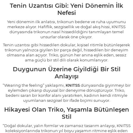
Tenin Uzantısı Gibi: Yeni Dönemin İlk
Nefesi
Yeni dönemin ilk anlatısı, trikonun bedene ve ruha uyumunu
merkeze alıyor. Hafiflik, sezgisellik ve doğal akış hissi, KNITSS
dünyasında trikonun nasıl hissedildiğini tanımlayan temel
unsurlar olarak öne çıkıyor.
Tenin uzantısı gibi hissedilen dokular, kişisel ritimle bütünleşerek
trikonun yalnızca giyilen bir parça değil, hissedilen bir deneyim
olmasına alan açıyor. Triko, günün her anına eşlik eden, sessiz
ama güçlü bir stil dili olarak konumlanıyor.
Duygunun Üzerine Giyildiği Bir Stil
Anlayışı
“Wearing the feeling” yaklaşımı,
KNITSS
dünyasında giyinmeyi bir
eylemden çıkarıp duyusal bir deneyime dönüştürüyor. Triko,
bedeni saran bir konfor alanı yaratırken, kadının kendi ritmiyle
uyumlanan sezgisel bir ifade biçimi sunuyor.
Hikayesi Olan Triko, Yaşamla Bütünleşen
Stil
“Doğal dokular, yalın formlar ve zamansız tasarım anlayışı, KNITSS
koleksiyonlarında trikonun yıl boyu yaşamın ritmine eşlik eden