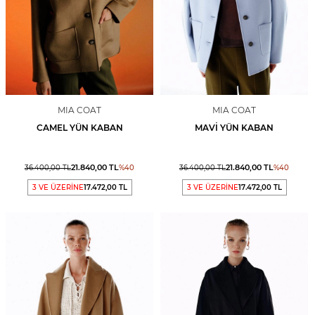
MIA COAT
MIA COAT
CAMEL YÜN KABAN
MAVI YÜN KABAN
21.840,00
TL
21.840,00
TL
36.400,00
TL
%
40
36.400,00
TL
%
40
3 VE ÜZERİNE
17.472,00 TL
3 VE ÜZERİNE
17.472,00 TL