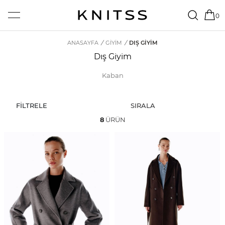
0
ANASAYFA
/
GİYİM
/
DIŞ GIYIM
Dış Giyim
Kaban
FİLTRELE
SIRALA
8
ÜRÜN