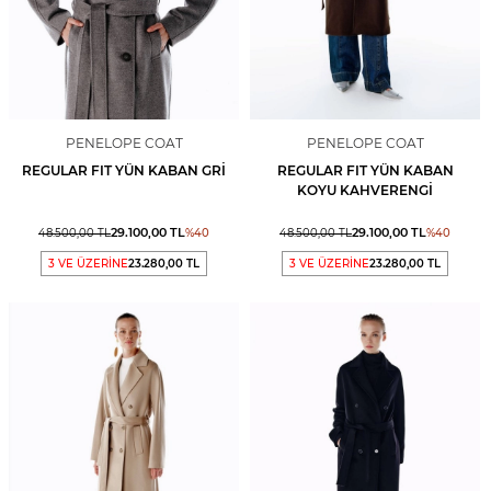
PENELOPE COAT
PENELOPE COAT
REGULAR FIT YÜN KABAN GRI
REGULAR FIT YÜN KABAN
KOYU KAHVERENGI
29.100,00
TL
29.100,00
TL
48.500,00
TL
%
40
48.500,00
TL
%
40
3 VE ÜZERİNE
23.280,00 TL
3 VE ÜZERİNE
23.280,00 TL