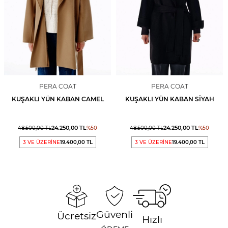
PERA COAT
PERA COAT
KUŞAKLI YÜN KABAN CAMEL
KUŞAKLI YÜN KABAN SIYAH
24.250,00
TL
24.250,00
TL
48.500,00
TL
%
50
48.500,00
TL
%
50
3 VE ÜZERİNE
19.400,00 TL
3 VE ÜZERİNE
19.400,00 TL
Güvenli
Ücretsiz
Hızlı