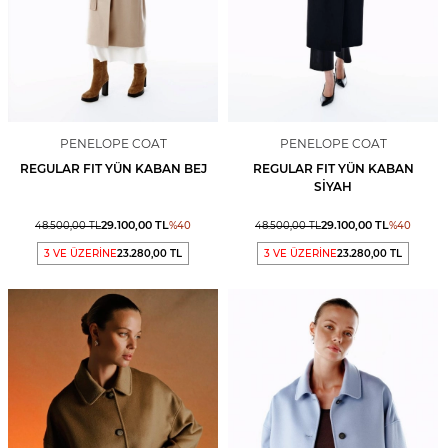
PENELOPE COAT
PENELOPE COAT
REGULAR FIT YÜN KABAN BEJ
REGULAR FIT YÜN KABAN
SIYAH
29.100,00
TL
29.100,00
TL
48.500,00
TL
%
40
48.500,00
TL
%
40
3 VE ÜZERİNE
23.280,00 TL
3 VE ÜZERİNE
23.280,00 TL