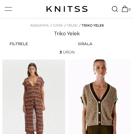
0
ANASAYFA
/
GİYİM
/
YELEK
/
TRIKO YELEK
Triko Yelek
FİLTRELE
SIRALA
3
ÜRÜN