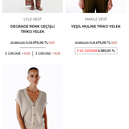
LYLE VEST
MARLE VEST
DEGRADE RENK GEÇIŞLI
YEŞIL MULINE TRIKO YELEK
TRIKO YELEK
12.570,00
TL
5.475,00
TL
20.950,00
TL
%
40
10.950,00
TL
%
50
3 VE ÜZERİNE
4.380,00 TL