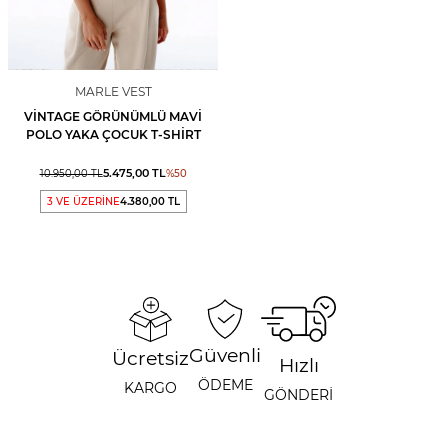
MARLE VEST
VINTAGE GÖRÜNÜMLÜ MAVI
POLO YAKA ÇOCUK T-SHIRT
5.475,00
TL
10.950,00
TL
%
50
3 VE ÜZERİNE
4.380,00 TL
Güvenli
Ücretsiz
Hızlı
ÖDEME
KARGO
GÖNDERİ