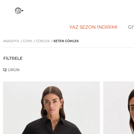
YAZ SEZON İNDIRIMI
Gİ
ANASAYFA
/
GİYİM
/
GÖMLEK
/
KETEN GÖMLEK
FİLTRELE
12
ÜRÜN