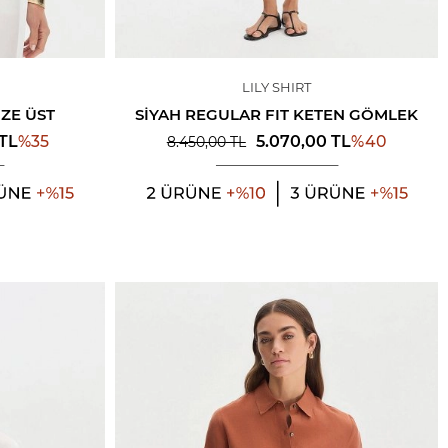
LILY SHIRT
ZE ÜST
SIYAH REGULAR FIT KETEN GÖMLEK
%
35
%
40
TL
5.070,00
TL
8.450,00
TL