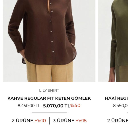
LILY SHIRT
KAHVE REGULAR FIT KETEN GÖMLEK
HAKI REG
%
40
5.070,00
TL
8.450,00
TL
8.450,0