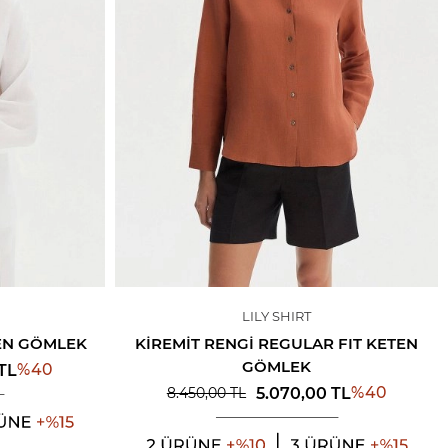
LILY SHIRT
TEN GÖMLEK
KIREMIT RENGI REGULAR FIT KETEN
GÖMLEK
%
40
TL
%
40
5.070,00
TL
8.450,00
TL