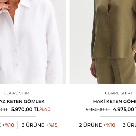
CLAIRE SHIRT
CLAIRE SHIRT
AZ KETEN GÖMLEK
HAKI KETEN GÖM
%
40
5.970,00
TL
4.975,00
0
TL
9.950,00
TL