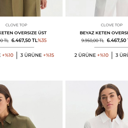
CLOVE TOP
CLOVE TOP
KETEN OVERSIZE ÜST
BEYAZ KETEN OVERSI
%
35
6.467,50
TL
6.467,50
00
TL
9.950,00
TL