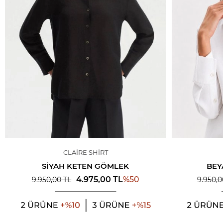
CLAIRE SHIRT
SIYAH KETEN GÖMLEK
BEY
%
50
4.975,00
TL
9.950,00
TL
9.950,0