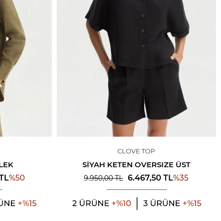
CLOVE TOP
LEK
SIYAH KETEN OVERSIZE ÜST
%
50
%
35
TL
6.467,50
TL
9.950,00
TL