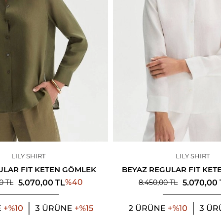
LILY SHIRT
LILY SHIRT
ULAR FIT KETEN GÖMLEK
BEYAZ REGULAR FIT KE
%
40
5.070,00
TL
5.070,00
0
TL
8.450,00
TL