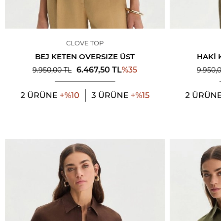
CLOVE TOP
BEJ KETEN OVERSIZE ÜST
HAKI 
%
35
6.467,50
TL
9.950,00
TL
9.950,