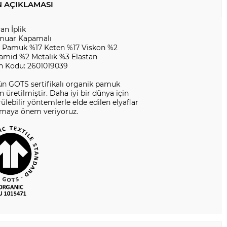
 AÇIKLAMASI
yan İplik
muar Kapamalı
 Pamuk %17 Keten %17 Viskon %2
iamid %2 Metalik %3 Elastan
n Kodu: 2601019039
ün GOTS sertifikalı organik pamuk
en üretilmiştir. Daha iyi bir dünya için
ülebilir yöntemlerle elde edilen elyaflar
nmaya önem veriyoruz.