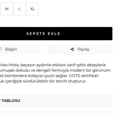
M
L
XL
SEPETE EKLE
Beğen
Paylaş
Triko Hırka, beyazın aydınlık etkisini zarif ışıltılı detaylarla
Yumuşak dokusu ve dengeli formuyla modern bir görünüm
klı kombinlere kolayca uyum sağlar. GOTS sertifikalı
 içeriğiyle sürdürülebilir bir tercih oluşturur.
 TABLOSU