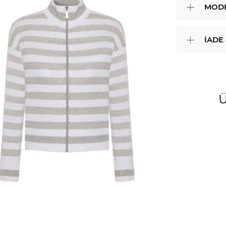
MODE
İADE
Ü