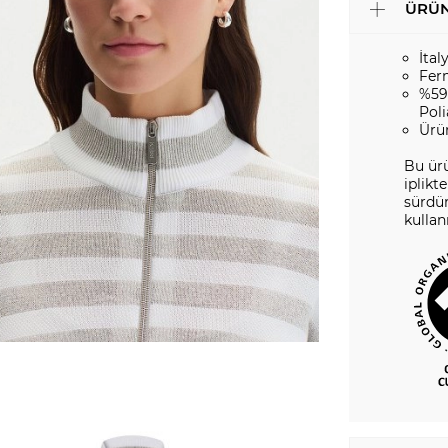
ÜRÜN
İtal
Fer
%59
Pol
Ürü
Bu ür
iplikt
sürdür
kulla