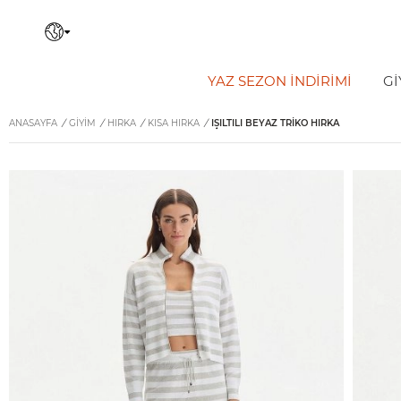
YAZ SEZON İNDIRIMI
Gİ
ANASAYFA
/
GİYİM
/
HIRKA
/
KISA HIRKA
/
IŞILTILI BEYAZ TRIKO HIRKA