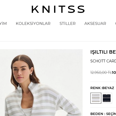
YİM
KOLEKSİYONLAR
STİLLER
AKSESUAR
IŞILTILI 
SCHOTT CAR
1
12.950,00
TL
RENK :
BEYAZ
BEDEN :
SEÇI