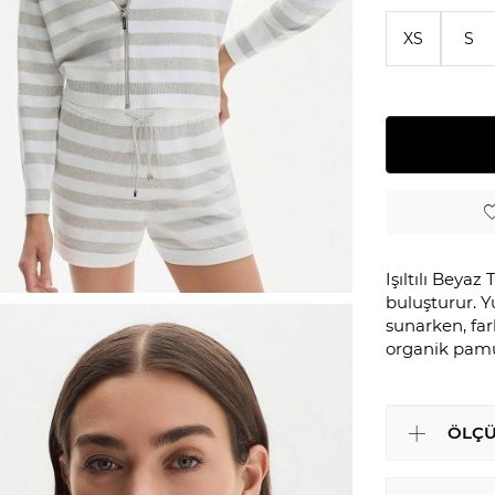
XS
S
Işıltılı Beyaz 
buluşturur. 
sunarken, far
organik pamuk
ÖLÇÜ