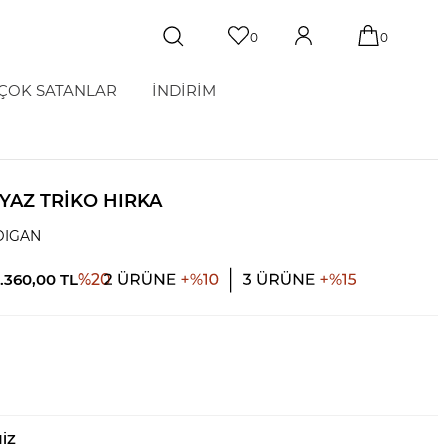
0
0
ÇOK SATANLAR
İNDİRİM
BEYAZ TRIKO HIRKA
DIGAN
0.360,00
TL
%
20
NIZ