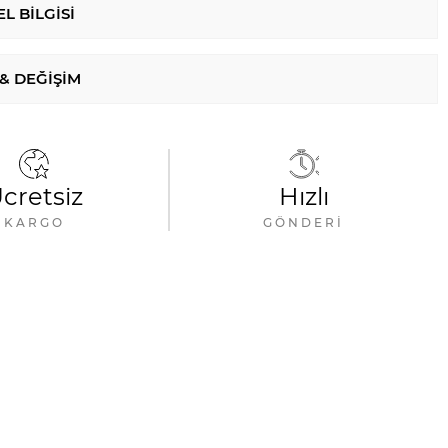
L BILGISI
 & DEĞIŞIM
cretsiz
Hızlı
KARGO
GÖNDERI