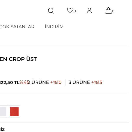
0
0
ÇOK SATANLAR
İNDİRİM
TEN CROP ÜST
822,50
TL
%
45
NIZ