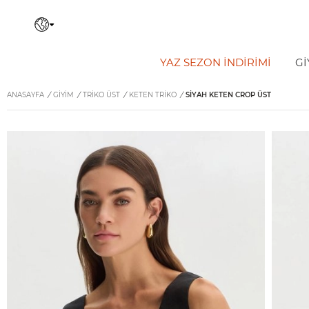
YAZ SEZON İNDIRIMI
Gİ
ANASAYFA
/
GİYİM
/
TRIKO ÜST
/
KETEN TRIKO
/
SIYAH KETEN CROP ÜST