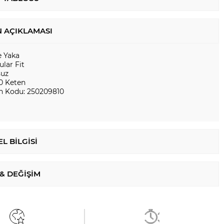
 AÇIKLAMASI
e Yaka
lar Fit
suz
0 Keten
n Kodu: 250209810
L BILGISI
 & DEĞIŞIM