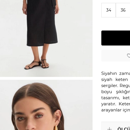
34
36
Siyahın zama
siyah keten
sergiler. Reg
boyu şıklığ
tasarımı, ke
yaratır. Ket
arayanlar için
ÖLÇÜ