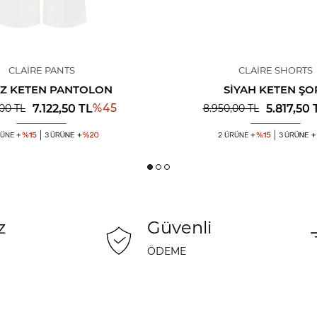
CLAIRE PANTS
CLAIRE SHORTS
Z KETEN PANTOLON
SIYAH KETEN ŞO
%
45
7.122,50
TL
5.817,50
,00
TL
8.950,00
TL
z
Güvenli
ÖDEME