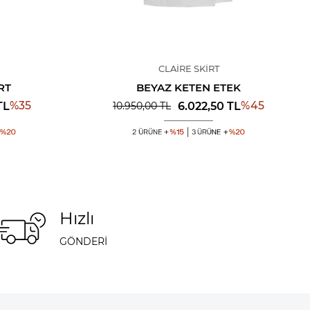
CLAIRE SKIRT
RT
BEYAZ KETEN ETEK
%
35
%
45
TL
6.022,50
TL
10.950,00
TL
Hızlı
GÖNDERİ