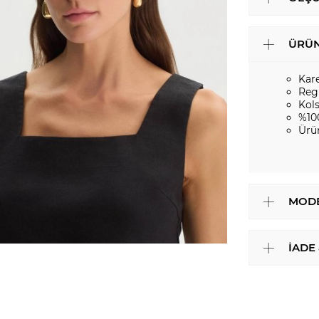
ÜRÜN
Kar
Regu
Kol
%10
Ürü
MODE
İADE