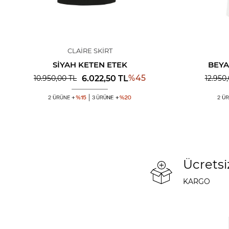
CLAIRE SKIRT
SIYAH KETEN ETEK
BEYA
%
45
6.022,50
TL
10.950,00
TL
12.950
Ücretsi
KARGO