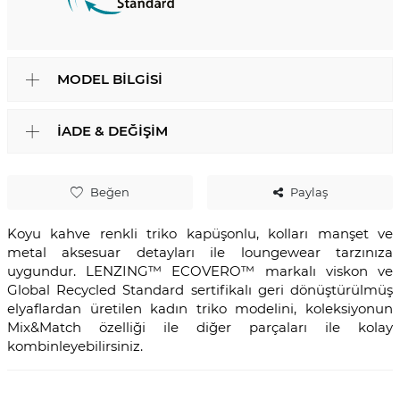
MODEL BILGISI
İADE & DEĞIŞIM
Beğen
Paylaş
Koyu kahve renkli triko kapüşonlu, kolları manşet ve
metal aksesuar detayları ile loungewear tarzınıza
uygundur. LENZING™️ ECOVERO™️ markalı viskon ve
Global Recycled Standard sertifikalı geri dönüştürülmüş
elyaflardan üretilen kadın triko modelini, koleksiyonun
Mix&Match özelliği ile diğer parçaları ile kolay
kombinleyebilirsiniz.