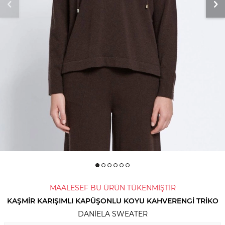
MAALESEF BU ÜRÜN TÜKENMİŞTİR
KAŞMIR KARIŞIMLI KAPÜŞONLU KOYU KAHVERENGI TRIKO
DANIELA SWEATER