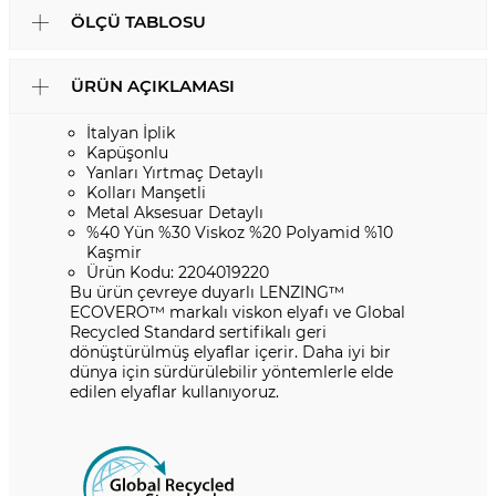
ÖLÇÜ TABLOSU
ÜRÜN AÇIKLAMASI
İtalyan İplik
Kapüşonlu
Yanları Yırtmaç Detaylı
Kolları Manşetli
Metal Aksesuar Detaylı
%40 Yün %30 Viskoz %20 Polyamid %10
Kaşmir
Ürün Kodu: 2204019220
Bu ürün çevreye duyarlı LENZING™️
ECOVERO™️ markalı viskon elyafı ve Global
Recycled Standard sertifikalı geri
dönüştürülmüş elyaflar içerir. Daha iyi bir
dünya için sürdürülebilir yöntemlerle elde
edilen elyaflar kullanıyoruz.