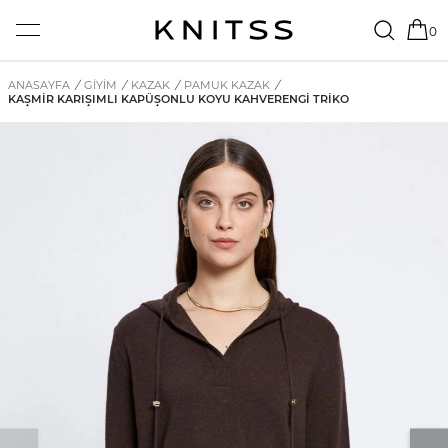
0
ANASAYFA
/
GİYİM
/
KAZAK
/
PAMUK KAZAK
/
KAŞMIR KARIŞIMLI KAPÜŞONLU KOYU KAHVERENGI TRIKO