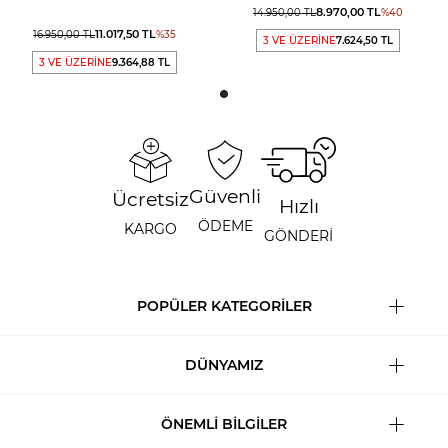
8.970,00
TL
14.950,00
TL
%
40
11.017,50
TL
16.950,00
TL
%
35
3 VE ÜZERİNE
7.624,50 TL
3 VE ÜZERİNE
9.364,88 TL
Güvenli
Ücretsiz
Hızlı
ÖDEME
KARGO
GÖNDERİ
POPÜLER KATEGORİLER
DÜNYAMIZ
ÖNEMLİ BİLGİLER