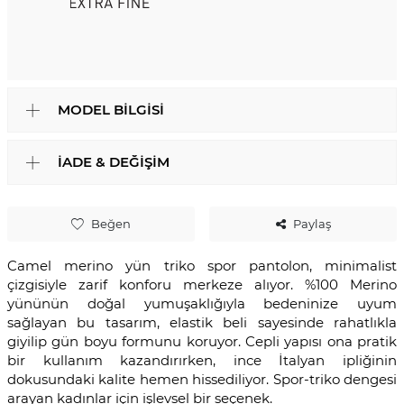
MODEL BILGISI
İADE & DEĞIŞIM
Beğen
Paylaş
Camel merino yün triko spor pantolon, minimalist
çizgisiyle zarif konforu merkeze alıyor. %100 Merino
yününün doğal yumuşaklığıyla bedeninize uyum
sağlayan bu tasarım, elastik beli sayesinde rahatlıkla
giyilip gün boyu formunu koruyor. Cepli yapısı ona pratik
bir kullanım kazandırırken, ince İtalyan ipliğinin
dokusundaki kalite hemen hissediliyor. Spor-triko dengesi
arayan kadınlar için işlevsel bir seçenek.