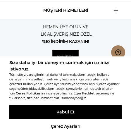
MÜŞTERİ HİZMETLERİ
HEMEN ÜYE OLUN VE
İLK ALIŞVERİŞİNİZE ÖZEL
%10 İNDİRİM KAZANIN!
KAYIT OL
© 2026, Tüm hakları saklıdır KNITSS
BENZER ÜRÜNLERE GİT
T
-Soft
E-Ticaret
Sistemleriyle Hazırlanmıştır.