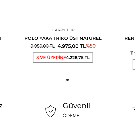
HARRY TOP
N
POLO YAKA TRIKO ÜST NATUREL
REN
%
50
4.975,00
TL
9.950,00
TL
11
3 VE ÜZERİNE
4.228,75 TL
z
Güvenli
ÖDEME