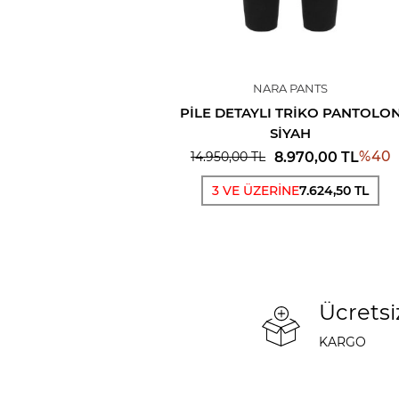
NARA PANTS
PILE DETAYLI TRIKO PANTOLO
SIYAH
%
40
8.970,00
TL
14.950,00
TL
3 VE ÜZERİNE
7.624,50 TL
Ücretsi
KARGO