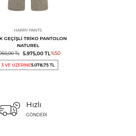
HARRY PANTS
K GEÇIŞLI TRIKO PANTOLON
NATUREL
%
50
5.975,00
TL
.950,00
TL
3 VE ÜZERİNE
5.078,75 TL
Hızlı
GÖNDERİ