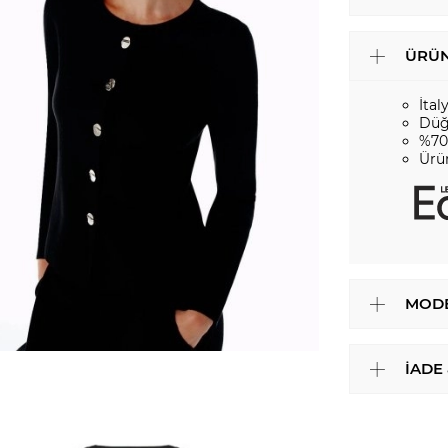
ÜRÜN
İtal
Düğ
%70
Ürü
MODE
İADE