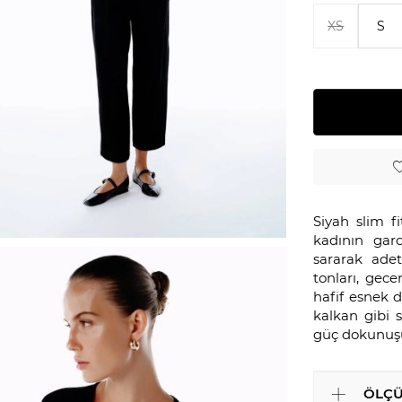
XS
S
Siyah slim fi
kadının gard
sararak adet
tonları, gece
hafif esnek 
kalkan gibi s
güç dokunuşu
ÖLÇÜ