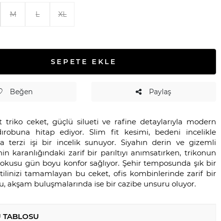
M
L
XL
SEPETE EKLE
Beğen
Paylaş
t triko ceket, güçlü silueti ve rafine detaylarıyla modern
ırobuna hitap ediyor. Slim fit kesimi, bedeni incelikle
a terzi işi bir incelik sunuyor. Siyahın derin ve gizemli
nin karanlığındaki zarif bir parıltıyı anımsatırken, trikonun
dokusu gün boyu konfor sağlıyor. Şehir temposunda şık bir
tilinizi tamamlayan bu ceket, ofis kombinlerinde zarif bir
, akşam buluşmalarında ise bir cazibe unsuru oluyor.
 TABLOSU