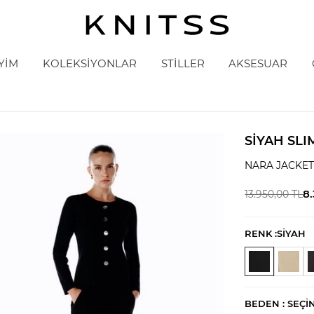
YİM
KOLEKSİYONLAR
STİLLER
AKSESUAR
SIYAH SLI
NARA JACKE
8
13.950,00
TL
RENK :
SİYAH
BEDEN :
SEÇI