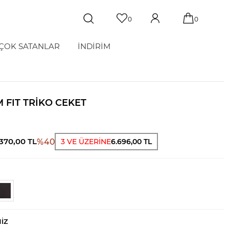
0
0
ÇOK SATANLAR
İNDİRİM
M FIT TRIKO CEKET
T
.370,00
TL
%
40
3 VE ÜZERİNE
6.696,00 TL
NIZ