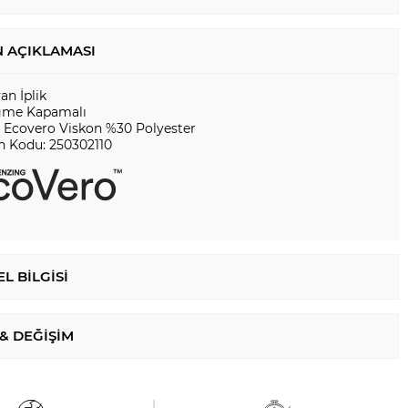
 AÇIKLAMASI
yan İplik
me Kapamalı
 Ecovero Viskon %30 Polyester
n Kodu: 250302110
L BILGISI
 & DEĞIŞIM