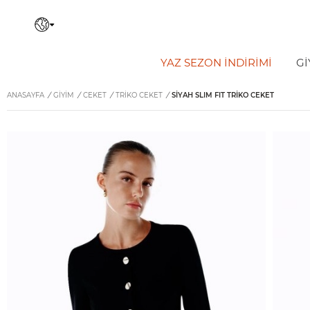
YAZ SEZON İNDIRIMI
Gİ
ANASAYFA
/
GİYİM
/
CEKET
/
TRIKO CEKET
/
SIYAH SLIM FIT TRIKO CEKET