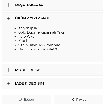
ÖLÇÜ TABLOSU
ÜRÜN AÇIKLAMASI
İtalyan İplik
Gold Düğme Kapamalı Yaka
Polo Yaka
Kısa Kol
%65 Viskon %35 Poliamid
Ürün Kodu: 2502001469
MODEL BILGISI
İADE & DEĞIŞIM
Beğen
Paylaş