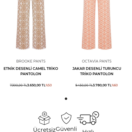
BROOKE PANTS
OCTAVIA PANTS
ETNIK DESENLI CAMEL TRIKO
JAKAR DESENLI TURUNCU
PANTOLON
TRIKO PANTOLON
3.650,00
TL
3.780,00
TL
7.300,00
TL
%
50
9.450,00
TL
%
60
Güvenli
Ücretsiz
Hızlı