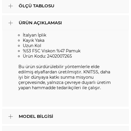
ÖLÇÜ TABLOSU
ÜRÜN AÇIKLAMASI
İtalyan İplik
Kayık Yaka
Uzun Kol
%53 FSC Viskon %47 Pamuk
Ürün Kodu: 2402007265
Bu ürün sürdürülebilir yöntemlerle elde
edilmiş elyaflardan üretilmiştir. KNITSS, daha
iyi bir dünyaya katkı sunma misyonu
çerçevesinde, yalnızca çevreye duyarlı üretim
yapan hammadde tedarikçileri ile çalışır.
MODEL BILGISI