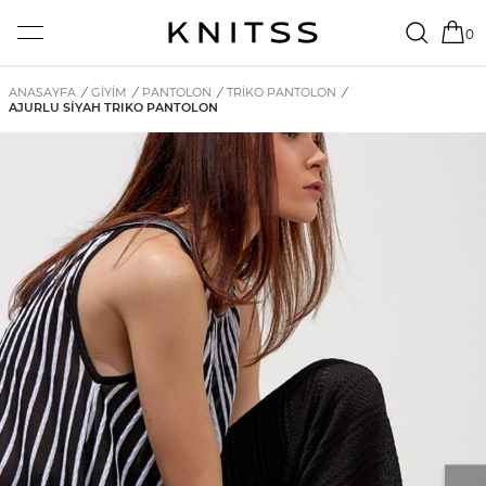
0
ANASAYFA
/
GİYİM
/
PANTOLON
/
TRIKO PANTOLON
/
AJURLU SIYAH TRIKO PANTOLON