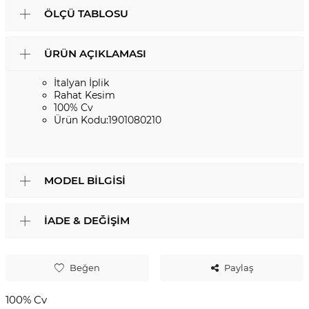
ÖLÇÜ TABLOSU
ÜRÜN AÇIKLAMASI
İtalyan İplik
Rahat Kesim
100% Cv
Ürün Kodu:1901080210
MODEL BILGISI
İADE & DEĞIŞIM
Beğen
Paylaş
100% Cv