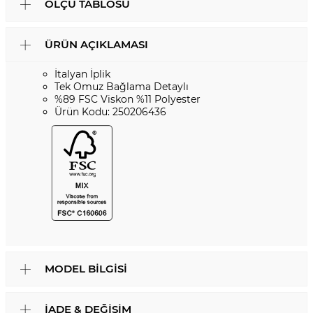
ÖLÇÜ TABLOSU
ÜRÜN AÇIKLAMASI
İtalyan İplik
Tek Omuz Bağlama Detaylı
%89 FSC Viskon %11 Polyester
Ürün Kodu: 250206436
MODEL BILGISI
İADE & DEĞIŞIM