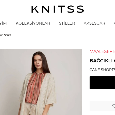
YİM
KOLEKSİYONLAR
STİLLER
AKSESUAR
IKO ŞORT
MAALESEF 
BAĞCIKLI 
CANE SHORT