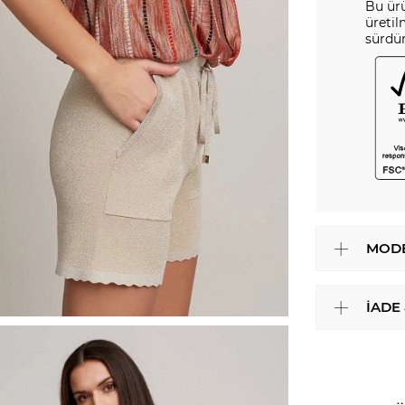
Bu ürü
üretil
sürdür
MODE
İADE