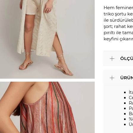
Hem feminen h
triko şortu ke
ile sürdürüle
şort; rahat k
pırıltı ile t
keyfini çıkarı
ÖLÇÜ
ÜRÜN
İt
C
R
Pa
B
%
Ü