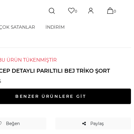
0
0
ÇOK SATANLAR
İNDİRİM
BU ÜRÜN TÜKENMİŞTİR
CEP DETAYLI PARILTILI BEJ TRIKO ŞORT
S
BENZER ÜRÜNLERE GİT
Beğen
Paylaş