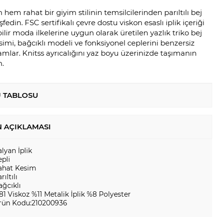
em rahat bir giyim stilinin temsilcilerinden parıltılı bej
şfedin. FSC sertifikalı çevre dostu viskon esaslı iplik içeriği
bilir moda ilkelerine uygun olarak üretilen yazlık triko bej
esimi, bağcıklı modeli ve fonksiyonel ceplerini benzersiz
amamlar. Knitss ayrıcalığını yaz boyu üzerinizde taşımanın
n.
 TABLOSU
 AÇIKLAMASI
alyan İplik
epli
ahat Kesim
rıltılı
ağcıklı
81 Viskoz %11 Metalik İplik %8 Polyester
rün Kodu:210200936