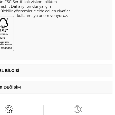
n FSC Sertifikalı viskon iplikten
miştir. Daha iyi bir dünya için
ülebilir yöntemlerle elde edilen elyaflar
kullanmaya önem veriyoruz.
L BILGISI
 & DEĞIŞIM