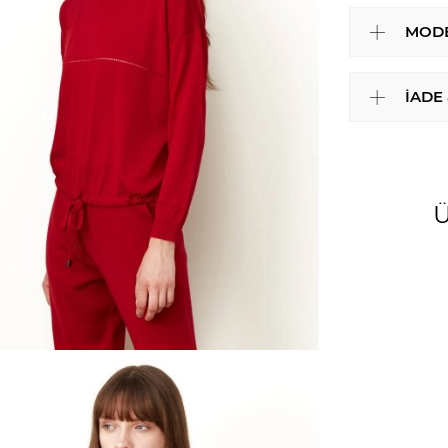
MODE
İADE
Ü