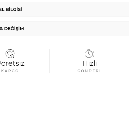
L BILGISI
 & DEĞIŞIM
cretsiz
Hızlı
KARGO
GÖNDERI