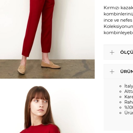
Kırmızı kazak,
kombinleriniz
ince ve nefes
Koleksiyonun 
kombinleyebil
ÖLÇÜ
ÜRÜN
İtal
Altt
Kar
Rah
%10
Ürü