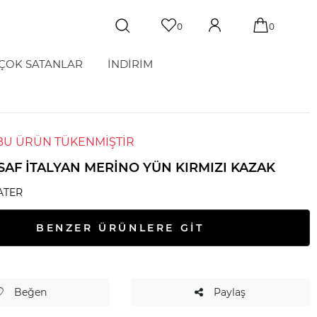
0
0
ÇOK SATANLAR
İNDİRİM
BU ÜRÜN TÜKENMİŞTİR
SAF İTALYAN MERINO YÜN KIRMIZI KAZAK
ATER
BENZER ÜRÜNLERE GİT
Beğen
Paylaş