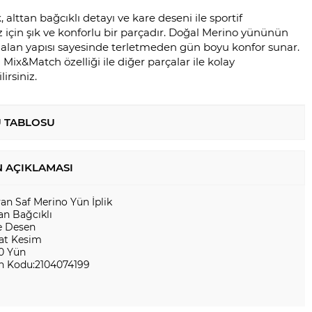
 alttan bağcıklı detayı ve kare deseni ile sportif
 için şık ve konforlu bir parçadır. Doğal Merino yününün
 alan yapısı sayesinde terletmeden gün boyu konfor sunar.
Mix&Match özelliği ile diğer parçalar ile kolay
irsiniz.
 TABLOSU
 AÇIKLAMASI
yan Saf Merino Yün İplik
an Bağcıklı
e Desen
at Kesim
0 Yün
n Kodu:2104074199