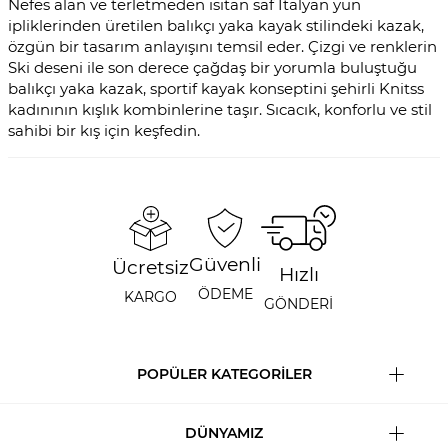
Nefes alan ve terletmeden ısıtan saf İtalyan yün
ipliklerinden üretilen balıkçı yaka kayak stilindeki kazak,
özgün bir tasarım anlayışını temsil eder. Çizgi ve renklerin
Ski deseni ile son derece çağdaş bir yorumla buluştuğu
balıkçı yaka kazak, sportif kayak konseptini şehirli Knitss
kadınının kışlık kombinlerine taşır. Sıcacık, konforlu ve stil
sahibi bir kış için keşfedin.
Güvenli
Ücretsiz
Hızlı
ÖDEME
KARGO
GÖNDERİ
POPÜLER KATEGORİLER
DÜNYAMIZ