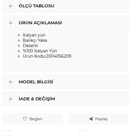
ÖLÇÜ TABLOSU
ÜRÜN AÇIKLAMASI
İtalyan yün
Balıkçı Yaka
Desenli
%100 İtalyan Yün
Ürün Kodu:2004056209
MODEL BILGISI
İADE & DEĞIŞIM
Beğen
Paylaş