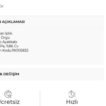
Cv
 AÇIKLAMASI
yan İplik
r Örgü
ko Ayakkabı
 Pa, %86 Cv
n Kodu:190105832
 & DEĞIŞIM
cretsiz
Hızlı