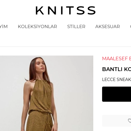
YİM
KOLEKSİYONLAR
STİLLER
AKSESUAR
MAALESEF 
BANTLI K
LECCE SNEA