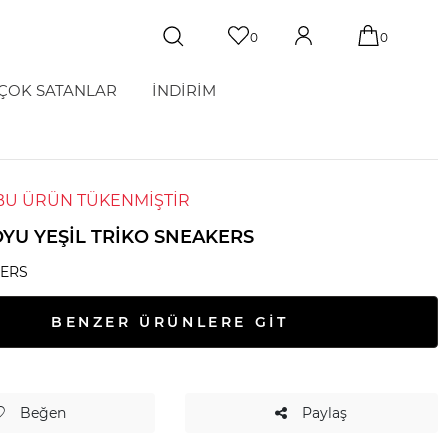
0
0
ÇOK SATANLAR
İNDİRİM
BU ÜRÜN TÜKENMİŞTİR
OYU YEŞIL TRIKO SNEAKERS
KERS
BENZER ÜRÜNLERE GİT
Beğen
Paylaş