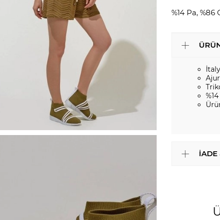
%14 Pa, %86 
ÜRÜN
İtal
Aju
Tri
%14
Ürü
İADE
Ü