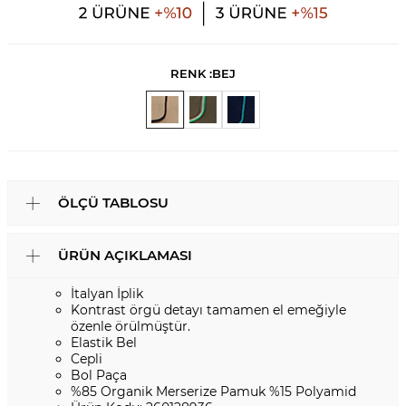
RENK :
BEJ
ÖLÇÜ TABLOSU
ÜRÜN AÇIKLAMASI
İtalyan İplik
Kontrast örgü detayı tamamen el emeğiyle
özenle örülmüştür.
Elastik Bel
Cepli
Bol Paça
%85 Organik Merserize Pamuk %15 Polyamid