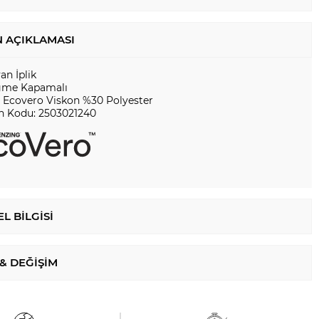
 AÇIKLAMASI
yan İplik
me Kapamalı
 Ecovero Viskon %30 Polyester
n Kodu: 2503021240
L BILGISI
 & DEĞIŞIM