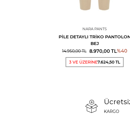
NARA PANTS
PILE DETAYLI TRIKO PANTOLO
BEJ
%
40
8.970,00
TL
14.950,00
TL
3 VE ÜZERİNE
7.624,50 TL
Ücretsi
KARGO