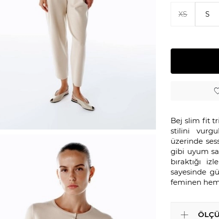
XS
S
Bej slim fit 
stilini vur
üzerinde sess
gibi uyum sağ
bıraktığı iz
sayesinde g
feminen hem 
ÖLÇÜ