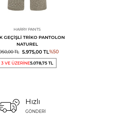
HARRY PANTS
K GEÇIŞLI TRIKO PANTOLON
NATUREL
%
50
5.975,00
TL
.950,00
TL
3 VE ÜZERİNE
5.078,75 TL
Hızlı
GÖNDERİ