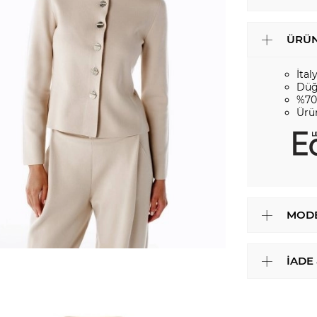
ÜRÜN
İtal
Düğ
%70
Ürü
MODE
İADE