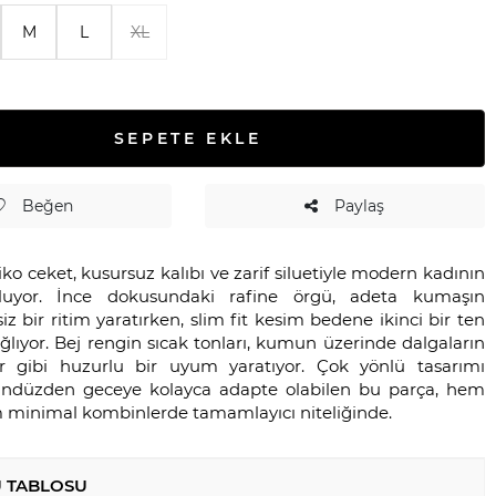
M
L
XL
SEPETE EKLE
Beğen
Paylaş
triko ceket, kusursuz kalıbı ve zarif siluetiyle modern kadının
guluyor. İnce dokusundaki rafine örgü, adeta kumaşın
iz bir ritim yaratırken, slim fit kesim bedene ikinci bir ten
lıyor. Bej rengin sıcak tonları, kumun üzerinde dalgaların
ler gibi huzurlu bir uyum yaratıyor. Çok yönlü tasarımı
ündüzden geceye kolayca adapte olabilen bu parça, hem
minimal kombinlerde tamamlayıcı niteliğinde.
 TABLOSU