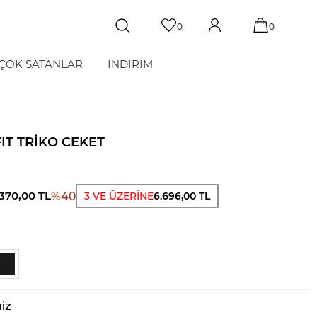
0
0
ÇOK SATANLAR
İNDİRİM
FIT TRIKO CEKET
T
.370,00
TL
%
40
3 VE ÜZERİNE
6.696,00 TL
NIZ