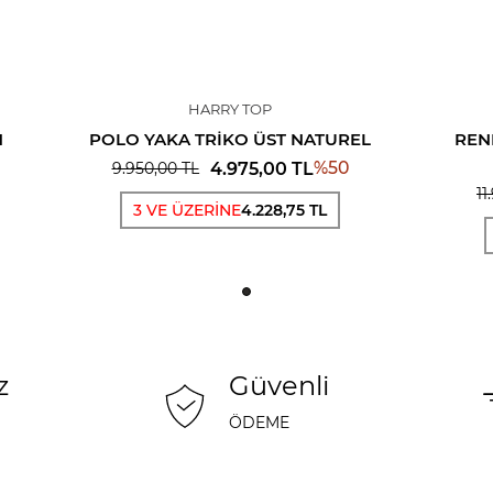
HARRY TOP
N
POLO YAKA TRIKO ÜST NATUREL
REN
%
50
4.975,00
TL
9.950,00
TL
11
3 VE ÜZERİNE
4.228,75 TL
z
Güvenli
ÖDEME