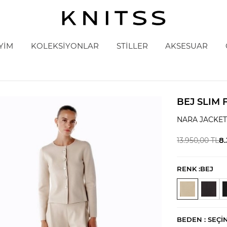
YİM
KOLEKSİYONLAR
STİLLER
AKSESUAR
BEJ SLIM 
NARA JACKE
8
13.950,00
TL
RENK :
BEJ
BEDEN :
SEÇI