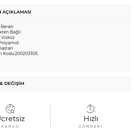
 AÇIKLAMASI
 Renkli
kten Bağlı
 Viskoz
Polyamid
Elastan
n Kodu:200203305
 & DEĞIŞIM
cretsiz
Hızlı
KARGO
GÖNDERI