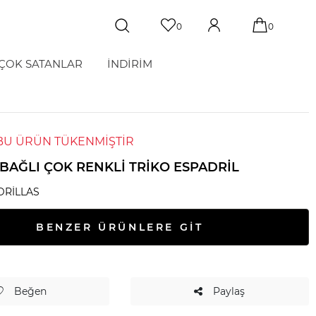
0
0
ÇOK SATANLAR
İNDİRİM
BU ÜRÜN TÜKENMİŞTİR
BAĞLI ÇOK RENKLI TRIKO ESPADRIL
DRILLAS
BENZER ÜRÜNLERE GİT
Beğen
Paylaş