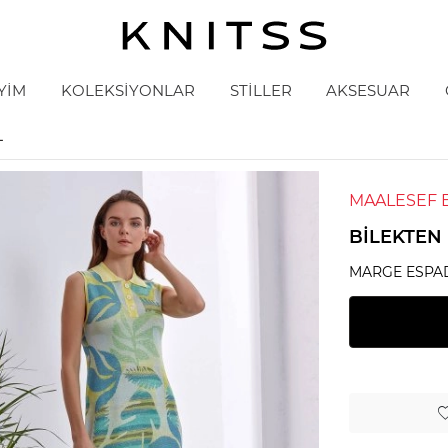
YİM
KOLEKSİYONLAR
STİLLER
AKSESUAR
L
MAALESEF 
BILEKTEN 
MARGE ESPA