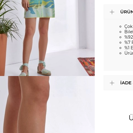
ÜRÜN
Çok
Bile
%92
%7 
%1 
Ürü
İADE
Ü