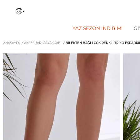
YAZ SEZON İNDIRIMI
Gİ
ANASAYFA
/
AKSESUAR
/
AYAKKABI
/
BILEKTEN BAĞLI ÇOK RENKLI TRIKO ESPADRI