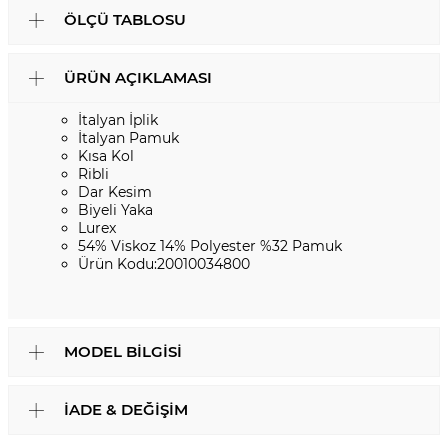
ÖLÇÜ TABLOSU
ÜRÜN AÇIKLAMASI
İtalyan İplik
İtalyan Pamuk
Kısa Kol
Ribli
Dar Kesim
Biyeli Yaka
Lurex
54% Viskoz 14% Polyester %32 Pamuk
Ürün Kodu:20010034800
MODEL BILGISI
İADE & DEĞIŞIM