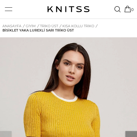
0
ANASAYFA
/
GİYİM
/
TRIKO ÜST
/
KISA KOLLU TRIKO
/
BISIKLET YAKA LUREXLI SARI TRIKO ÜST