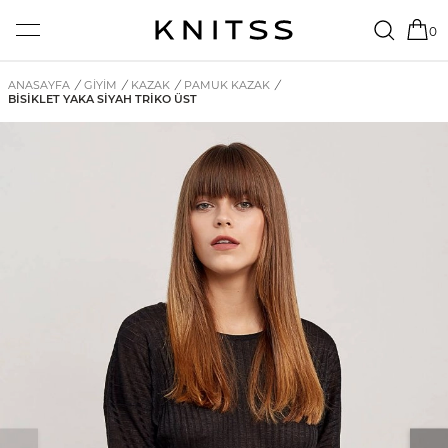
0
ANASAYFA
/
GİYİM
/
KAZAK
/
PAMUK KAZAK
/
BISIKLET YAKA SIYAH TRIKO ÜST