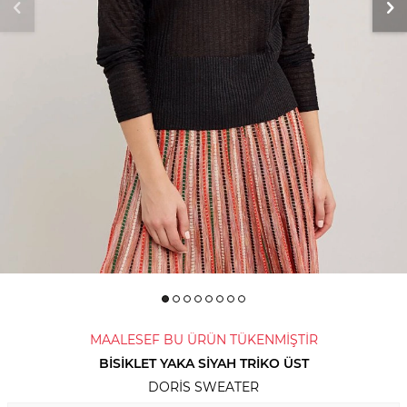
MAALESEF BU ÜRÜN TÜKENMİŞTİR
BISIKLET YAKA SIYAH TRIKO ÜST
DORIS SWEATER