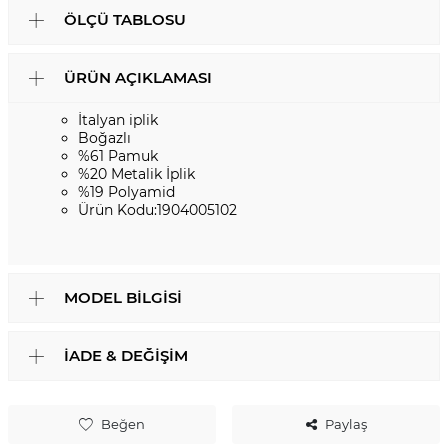
ÖLÇÜ TABLOSU
ÜRÜN AÇIKLAMASI
İtalyan iplik
Boğazlı
%61 Pamuk
%20 Metalik İplik
%19 Polyamid
Ürün Kodu:1904005102
MODEL BILGISI
İADE & DEĞIŞIM
Beğen
Paylaş