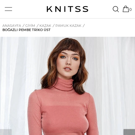
0
ANASAYFA
/
GİYİM
/
KAZAK
/
PAMUK KAZAK
/
BOĞAZLI PEMBE TRIKO ÜST