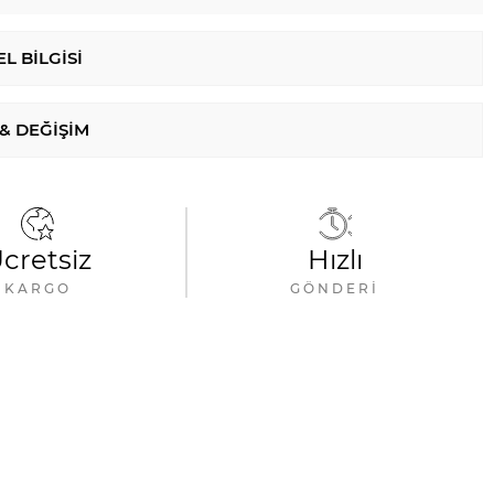
L BILGISI
 & DEĞIŞIM
cretsiz
Hızlı
KARGO
GÖNDERI