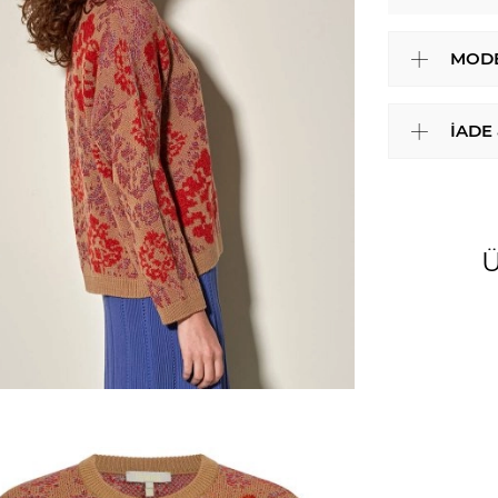
MODE
İADE
Ü