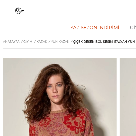
YAZ SEZON İNDIRIMI
Gİ
ANASAYFA
/
GİYİM
/
KAZAK
/
YÜN KAZAK
/
ÇIÇEK DESEN BOL KESIM İTALYAN YÜN