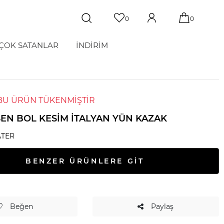
0
0
ÇOK SATANLAR
İNDİRİM
BU ÜRÜN TÜKENMİŞTİR
SEN BOL KESIM İTALYAN YÜN KAZAK
TER
BENZER ÜRÜNLERE GİT
Beğen
Paylaş