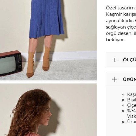
Özel tasarım 
Kaşmir karışı
ayrıcalıklıdı
sağlayan çiçek
örgü deseni 
bekliyor.
ÖLÇÜ
ÜRÜN
Kaş
Bisi
Çiç
%74
Vis
Ürü