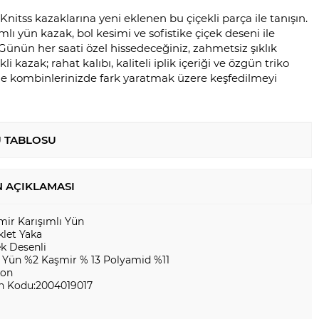
Knitss kazaklarına yeni eklenen bu çiçekli parça ile tanışın.
mlı yün kazak, bol kesimi ve sofistike çiçek deseni ile
r. Günün her saati özel hissedeceğiniz, zahmetsiz şıklık
li kazak; rahat kalıbı, kaliteli iplik içeriği ve özgün triko
ile kombinlerinizde fark yaratmak üzere keşfedilmeyi
 TABLOSU
 AÇIKLAMASI
mir Karışımlı Yün
klet Yaka
ek Desenli
 Yün %2 Kaşmir % 13 Polyamid %11
kon
n Kodu:2004019017