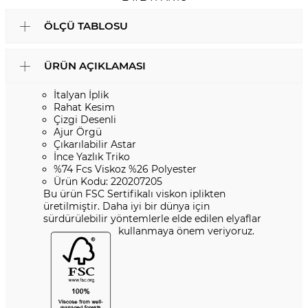
ÖLÇÜ TABLOSU
ÜRÜN AÇIKLAMASI
İtalyan İplik
Rahat Kesim
Çizgi Desenli
Ajur Örgü
Çıkarılabilir Astar
İnce Yazlık Triko
%74 Fcs Viskoz %26 Polyester
Ürün Kodu: 220207205
Bu ürün FSC Sertifikalı viskon iplikten
üretilmiştir. Daha iyi bir dünya için
sürdürülebilir yöntemlerle elde edilen elyaflar
kullanmaya önem veriyoruz.