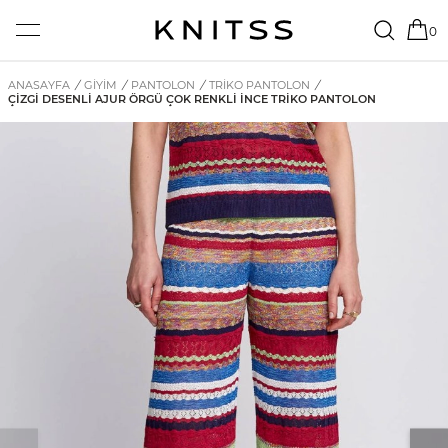
0
ANASAYFA
/
GİYİM
/
PANTOLON
/
TRIKO PANTOLON
/
ÇIZGI DESENLI AJUR ÖRGÜ ÇOK RENKLI İNCE TRIKO PANTOLON