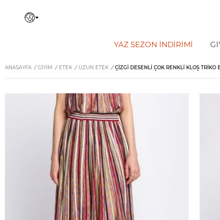
YAZ SEZON İNDIRIMI
Gİ
ANASAYFA
/
GİYİM
/
ETEK
/
UZUN ETEK
/
ÇIZGI DESENLI ÇOK RENKLI KLOŞ TRIKO 