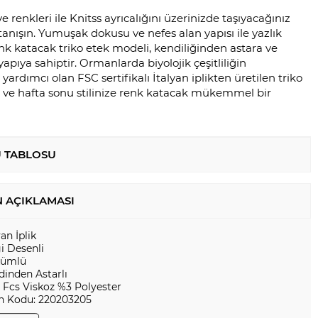
e renkleri ile Knitss ayrıcalığını üzerinizde taşıyacağınız
e tanışın. Yumuşak dokusu ve nefes alan yapısı ile yazlık
nk katacak triko etek modeli, kendiliğinden astara ve
apıya sahiptir. Ormanlarda biyolojik çeşitliliğin
ardımcı olan FSC sertifikalı İtalyan iplikten üretilen triko
çi ve hafta sonu stilinize renk katacak mükemmel bir
 TABLOSU
 AÇIKLAMASI
yan İplik
i Desenli
ümlü
dinden Astarlı
 Fcs Viskoz %3 Polyester
n Kodu: 220203205