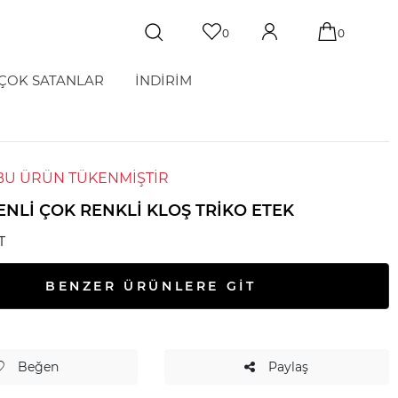
0
0
ÇOK SATANLAR
İNDİRİM
BU ÜRÜN TÜKENMİŞTİR
ENLI ÇOK RENKLI KLOŞ TRIKO ETEK
T
BENZER ÜRÜNLERE GİT
Beğen
Paylaş