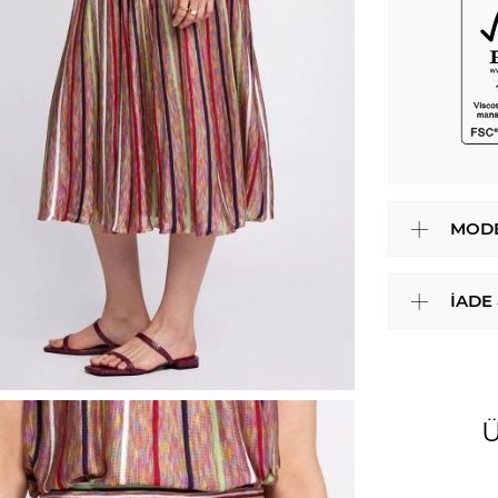
MODE
İADE
Ü