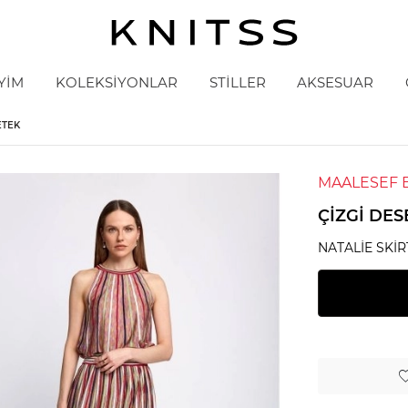
YİM
KOLEKSİYONLAR
STİLLER
AKSESUAR
ETEK
MAALESEF 
ÇIZGI DES
NATALIE SKIR