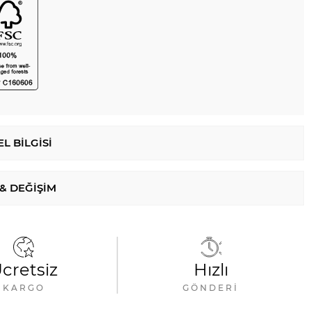
L BILGISI
 & DEĞIŞIM
cretsiz
Hızlı
KARGO
GÖNDERI