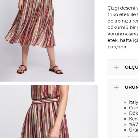
Çizgi deseni v
triko etek il
dolabınıza re
dökümlü bir y
korunmasına y
etek, hafta i
parçadır.
ÖLÇÜ
ÜRÜN
İtal
Çizg
Dök
Ken
%97
Ürü