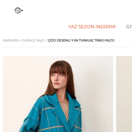
YAZ SEZON İNDIRIMI
Gİ
ANASAYFA
/
GARAGE SALE
/
ÇIZGI DESENLI YÜN TURKUAZ TRIKO PALTO