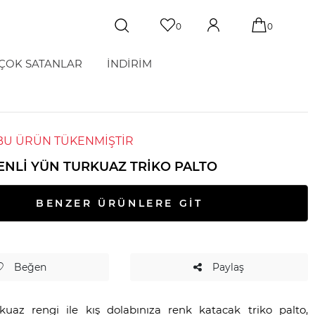
0
0
ÇOK SATANLAR
İNDİRİM
BU ÜRÜN TÜKENMİŞTİR
SENLI YÜN TURKUAZ TRIKO PALTO
BENZER ÜRÜNLERE GİT
Beğen
Paylaş
kuaz rengi ile kış dolabınıza renk katacak triko palto,