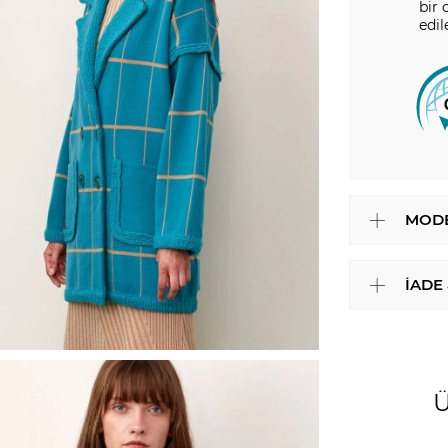
bir 
edil
MODE
İADE
Ü