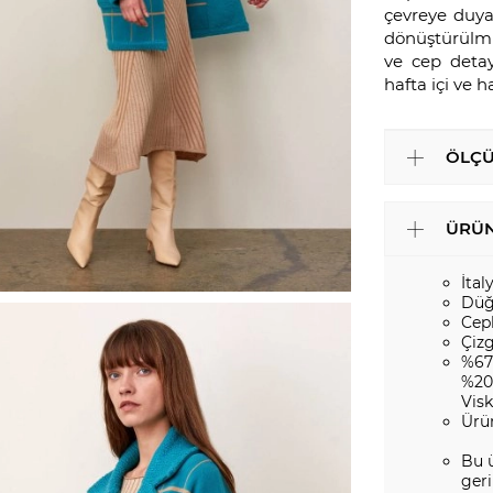
çevreye duyar
dönüştürülmüş
ve cep detay
hafta içi ve h
ÖLÇÜ
ÜRÜN
İtal
Düğ
Cepl
Çizg
%67
%20
Vis
Ürü
Bu ü
geri