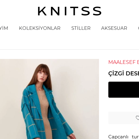
YİM
KOLEKSİYONLAR
STİLLER
AKSESUAR
MAALESEF 
ÇIZGI DE
Capcanlı tur