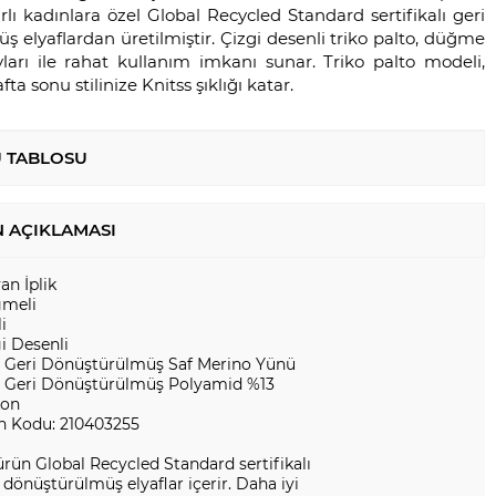
lı kadınlara özel Global Recycled Standard sertifikalı geri
 elyaflardan üretilmiştir. Çizgi desenli triko palto, düğme
ları ile rahat kullanım imkanı sunar. Triko palto modeli,
afta sonu stilinize Knitss şıklığı katar.
 TABLOSU
 AÇIKLAMASI
yan İplik
meli
i
i Desenli
 Geri Dönüştürülmüş Saf Merino Yünü
 Geri Dönüştürülmüş Polyamid %13
kon
n Kodu: 210403255
rün Global Recycled Standard sertifikalı
 dönüştürülmüş elyaflar içerir. Daha iyi