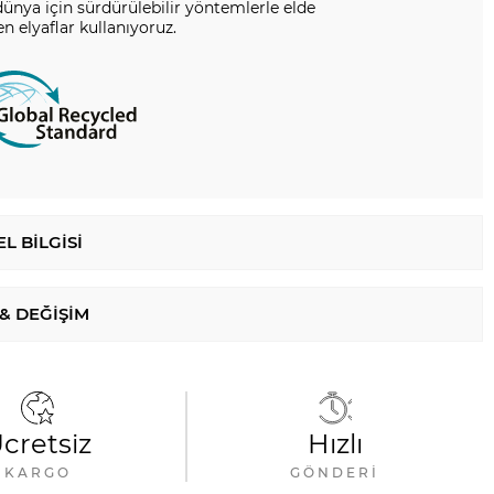
dünya için sürdürülebilir yöntemlerle elde
en elyaflar kullanıyoruz.
L BILGISI
 & DEĞIŞIM
cretsiz
Hızlı
KARGO
GÖNDERI