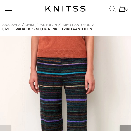
0
ANASAYFA
/
GİYİM
/
PANTOLON
/
TRIKO PANTOLON
/
ÇIZGILI RAHAT KESIM ÇOK RENKLI TRIKO PANTOLON