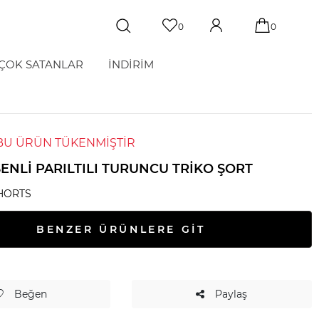
0
0
ÇOK SATANLAR
İNDİRİM
BU ÜRÜN TÜKENMİŞTİR
ENLI PARILTILI TURUNCU TRIKO ŞORT
HORTS
BENZER ÜRÜNLERE GİT
Beğen
Paylaş