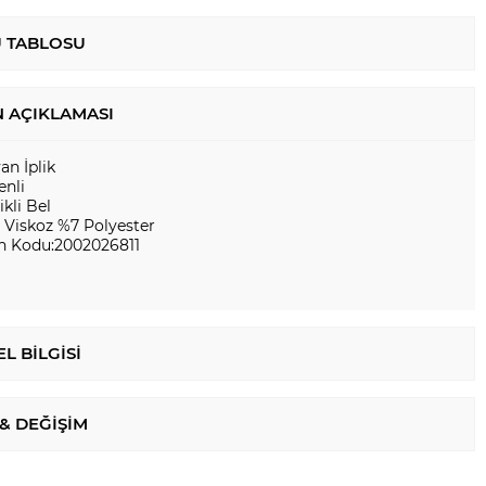
 TABLOSU
 AÇIKLAMASI
yan İplik
enli
ikli Bel
 Viskoz %7 Polyester
n Kodu:2002026811
L BILGISI
 & DEĞIŞIM