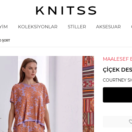
YİM
KOLEKSİYONLAR
STİLLER
AKSESUAR
O ŞORT
MAALESEF 
ÇIÇEK DES
COURTNEY S