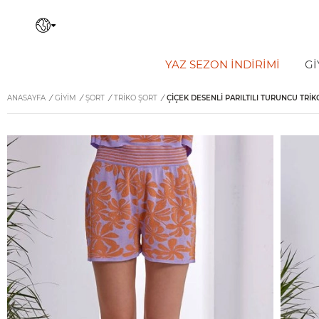
YAZ SEZON İNDIRIMI
Gİ
ANASAYFA
/
GİYİM
/
ŞORT
/
TRIKO ŞORT
/
ÇIÇEK DESENLI PARILTILI TURUNCU TRIK