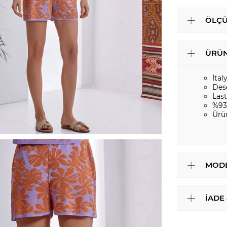
ÖLÇÜ
ÜRÜN
İtal
Des
Last
%93
Ürü
MODE
İADE