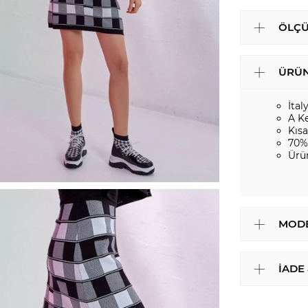
ÖLÇÜ
ÜRÜN
İtal
A K
Kıs
70%
Ürü
MODE
İADE