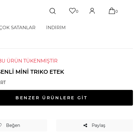
0
0
ÇOK SATANLAR
İNDİRİM
BU ÜRÜN TÜKENMİŞTİR
ENLI MINI TRIKO ETEK
IRT
BENZER ÜRÜNLERE GİT
Beğen
Paylaş