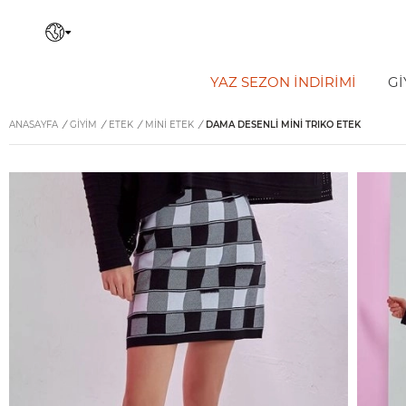
YAZ SEZON İNDIRIMI
Gİ
ANASAYFA
/
GİYİM
/
ETEK
/
MINI ETEK
/
DAMA DESENLI MINI TRIKO ETEK