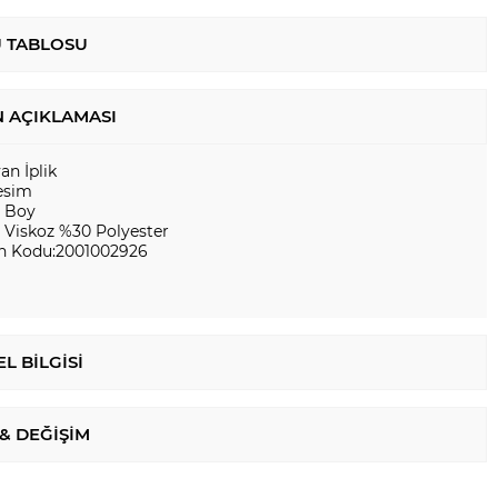
 TABLOSU
 AÇIKLAMASI
yan İplik
esim
a Boy
 Viskoz %30 Polyester
n Kodu:2001002926
L BILGISI
 & DEĞIŞIM