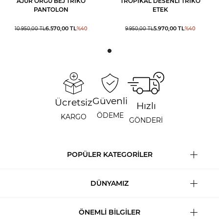
AJUR ÖRGÜ BEJ TRIKO
TROPIKAL DESENLI TRIKO
PANTOLON
ETEK
6.570,00
TL
5.970,00
TL
10.950,00
TL
%
40
9.950,00
TL
%
40
Güvenli
Ücretsiz
Hızlı
ÖDEME
KARGO
GÖNDERİ
POPÜLER KATEGORİLER
DÜNYAMIZ
ÖNEMLİ BİLGİLER