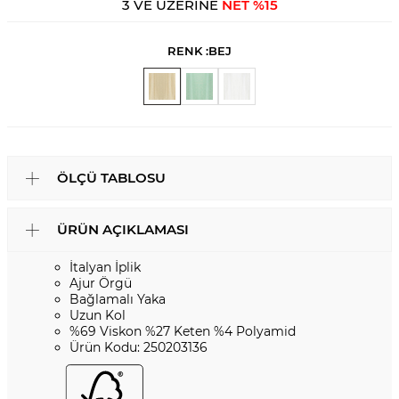
3 VE ÜZERİNE
NET %15
RENK :
BEJ
ÖLÇÜ TABLOSU
ÜRÜN AÇIKLAMASI
İtalyan İplik
Ajur Örgü
Bağlamalı Yaka
Uzun Kol
%69 Viskon %27 Keten %4 Polyamid
Ürün Kodu: 250203136