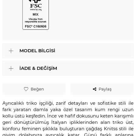
MODEL BILGISI
İADE & DEĞIŞIM
Beğen
Paylaş
Ayrıcalıklı triko işçiliği, zarif detayları ve sofistike stili ile
fark yaratan damla yaka özel tasarım kum rengi uzun
kollu üstü keşfedin. İnce ve hafif dokusunu keten karışımlı
geri dönüştürülmüş İtalyan ipliklerinden alan triko üst,
konforu feminen şıklıkla buluşturan çağdaş Knitss stili ile
giyim dolabınıza ayrıcalık katar. Günü farklı anlarına