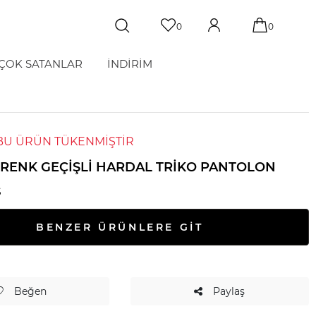
0
0
ÇOK SATANLAR
İNDİRİM
BU ÜRÜN TÜKENMİŞTİR
RENK GEÇIŞLI HARDAL TRIKO PANTOLON
S
BENZER ÜRÜNLERE GİT
Beğen
Paylaş