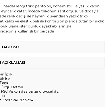
li hardal rengi triko pantolon, bohem stili ile yazlık kadın
ayrıcalık katar. İncecik trikonun zarif örgüsü ve doğayla
e renk geçişi ile hayranlık uyandıran yazlık triko
t kalıbı ve elastik beli ile konforu ön planda tutan bir şıklık
topuklularla ister günlük ayakkabılarınızla
eceğiniz kullanışlı bir parçadır.
 TABLOSU
 AÇIKLAMASI
yan İplik
tik Bel
 Paça
l Örgü Detaylı
 FSC Viskon %33 Lenzing Lyosel %2
yester
n Kodu: 2402055284