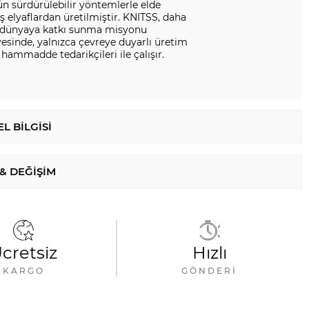
n sürdürülebilir yöntemlerle elde
ş elyaflardan üretilmiştir. KNITSS, daha
ir dünyaya katkı sunma misyonu
esinde, yalnızca çevreye duyarlı üretim
hammadde tedarikçileri ile çalışır.
L BILGISI
 & DEĞIŞIM
cretsiz
Hızlı
KARGO
GÖNDERI