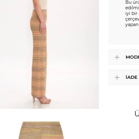
Bu ürü
edilmi
iyi b
çerçev
yapan 
MODE
İADE
Ü