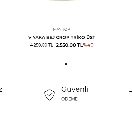
MAY TOP
V YAKA BEJ CROP TRIKO ÜST
%
40
2.550,00
TL
4.250,00
TL
z
Güvenli
ÖDEME