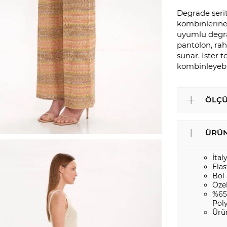
Degrade şerit
kombinlerine 
uyumlu degrad
pantolon, raha
sunar. İster 
kombinleyebil
ÖLÇÜ
ÜRÜN
İtal
Elas
Bol
Öze
%65
Pol
Ürü