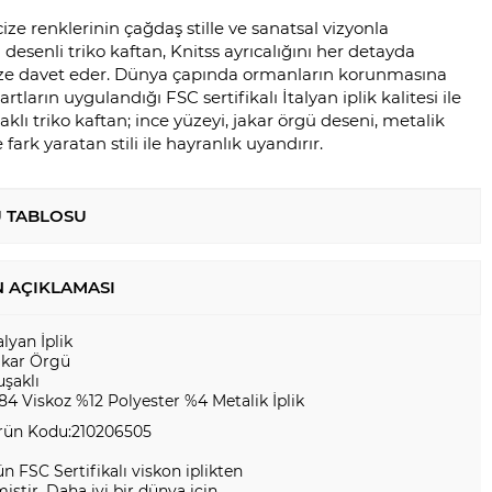
e renklerinin çağdaş stille ve sanatsal vizyonla
desenli triko kaftan, Knitss ayrıcalığını her detayda
ze davet eder. Dünya çapında ormanların korunmasına
rtların uygulandığı FSC sertifikalı İtalyan iplik kalitesi ile
şaklı triko kaftan; ince yüzeyi, jakar örgü deseni, metalik
e fark yaratan stili ile hayranlık uyandırır.
 TABLOSU
 AÇIKLAMASI
alyan İplik
akar Örgü
uşaklı
84 Viskoz %12 Polyester %4 Metalik İplik
rün Kodu:210206505
n FSC Sertifikalı viskon iplikten
miştir. Daha iyi bir dünya için