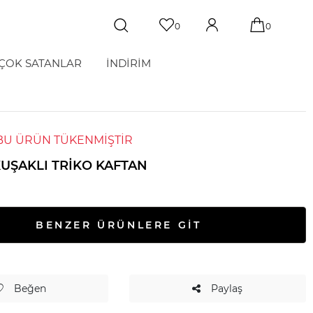
0
0
ÇOK SATANLAR
İNDİRİM
BU ÜRÜN TÜKENMİŞTİR
KUŞAKLI TRIKO KAFTAN
BENZER ÜRÜNLERE GİT
Beğen
Paylaş