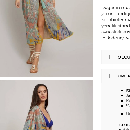
Doğanın muciz
yorumlandığı 
kombinlerini
yönelik standa
ayrıcalıklı ku
iplik detayı v
ÖLÇÜ
ÜRÜN
İt
J
K
%
Ü
Bu ürü
üretil