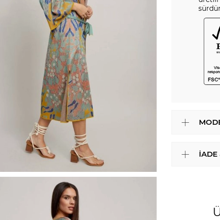
sürdür
MODE
İADE
Ü