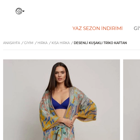
YAZ SEZON İNDIRIMI
Gİ
ANASAYFA
/
GİYİM
/
HIRKA
/
KISA HIRKA
/
DESENLI KUŞAKLI TRIKO KAFTAN