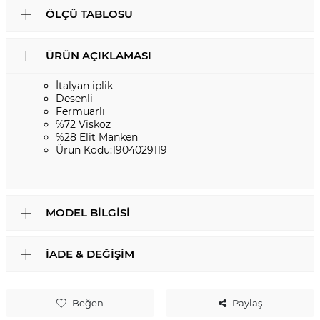
ÖLÇÜ TABLOSU
ÜRÜN AÇIKLAMASI
İtalyan iplik
Desenli
Fermuarlı
%72 Viskoz
%28 Elit Manken
Ürün Kodu:1904029119
MODEL BILGISI
İADE & DEĞIŞIM
Beğen
Paylaş