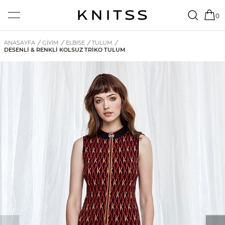
0
ANASAYFA
/
GİYİM
/
ELBISE
/
TULUM
/
DESENLI & RENKLI KOLSUZ TRIKO TULUM