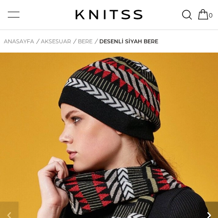
0
ANASAYFA
/
AKSESUAR
/
BERE
/
DESENLI SIYAH BERE