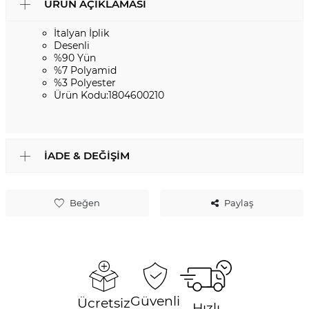
ÜRÜN AÇIKLAMASI
İtalyan İplik
Desenli
%90 Yün
%7 Polyamid
%3 Polyester
Ürün Kodu:1804600210
İADE & DEĞIŞIM
Beğen
Paylaş
Güvenli
Ücretsiz
Hızlı