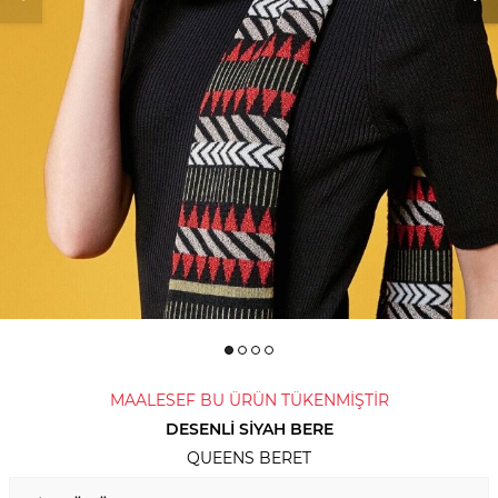
MAALESEF BU ÜRÜN TÜKENMİŞTİR
DESENLI SIYAH BERE
QUEENS BERET