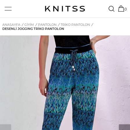
0
ANASAYFA
/
GİYİM
/
PANTOLON
/
TRIKO PANTOLON
/
DESENLI JOGGING TRIKO PANTOLON