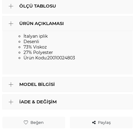
ÖLÇÜ TABLOSU
ÜRÜN AÇIKLAMASI
İtalyan iplik
Desenli
73% Viskoz
27% Polyester
Ürün Kodu:20010024803
MODEL BILGISI
İADE & DEĞIŞIM
Beğen
Paylaş