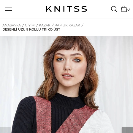
0
ANASAYFA
/
GİYİM
/
KAZAK
/
PAMUK KAZAK
/
DESENLI UZUN KOLLU TRIKO ÜST