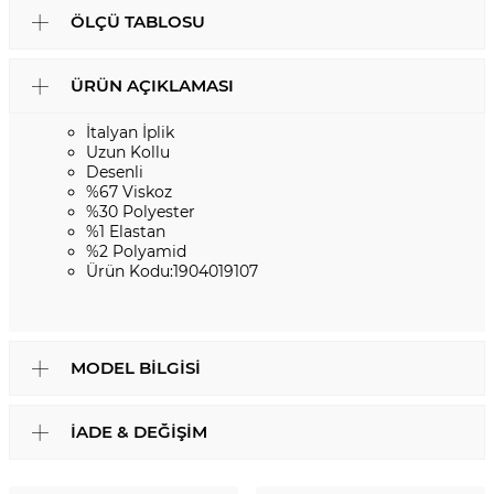
ÖLÇÜ TABLOSU
ÜRÜN AÇIKLAMASI
İtalyan İplik
Uzun Kollu
Desenli
%67 Viskoz
%30 Polyester
%1 Elastan
%2 Polyamid
Ürün Kodu:1904019107
MODEL BILGISI
İADE & DEĞIŞIM