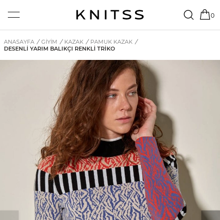
0
ANASAYFA
/
GİYİM
/
KAZAK
/
PAMUK KAZAK
/
DESENLI YARIM BALIKÇI RENKLI TRIKO