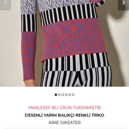
MAALESEF BU ÜRÜN TÜKENMİŞTİR
DESENLI YARIM BALIKÇI RENKLI TRIKO
AIME SWEATER