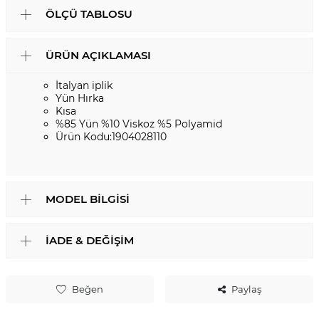
ÖLÇÜ TABLOSU
ÜRÜN AÇIKLAMASI
İtalyan iplik
Yün Hırka
Kısa
%85 Yün %10 Viskoz %5 Polyamid
Ürün Kodu:1904028110
MODEL BILGISI
İADE & DEĞIŞIM
Beğen
Paylaş