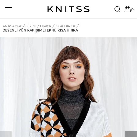
0
ANASAYFA
/
GİYİM
/
HIRKA
/
KISA HIRKA
/
DESENLI YÜN KARIŞIMLI EKRU KISA HIRKA