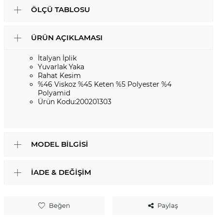
ÖLÇÜ TABLOSU
ÜRÜN AÇIKLAMASI
İtalyan İplik
Yuvarlak Yaka
Rahat Kesim
%46 Viskoz %45 Keten %5 Polyester %4
Polyamid
Ürün Kodu:200201303
MODEL BILGISI
İADE & DEĞIŞIM
Beğen
Paylaş