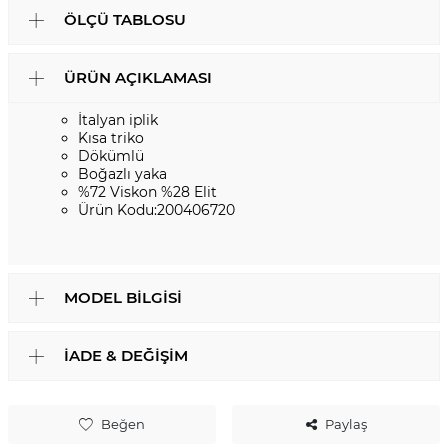
ÖLÇÜ TABLOSU
ÜRÜN AÇIKLAMASI
İtalyan iplik
Kısa triko
Dökümlü
Boğazlı yaka
%72 Viskon %28 Elit
Ürün Kodu:200406720
MODEL BILGISI
İADE & DEĞIŞIM
Beğen
Paylaş