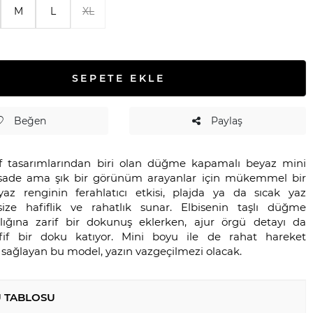
M
L
XL
SEPETE EKLE
Beğen
Paylaş
rif tasarımlarından biri olan düğme kapamalı beyaz mini
, sade ama şık bir görünüm arayanlar için mükemmel bir
az renginin ferahlatıcı etkisi, plajda ya da sıcak yaz
size hafiflik ve rahatlık sunar. Elbisenin taşlı düğme
ıklığına zarif bir dokunuş eklerken, ajur örgü detayı da
fif bir doku katıyor. Mini boyu ile de rahat hareket
 sağlayan bu model, yazın vazgeçilmezi olacak.
 TABLOSU