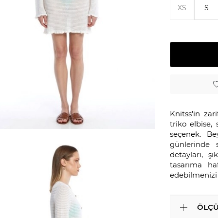
XS
S
Knitss'in za
triko elbise
seçenek. Bey
günlerinde 
detayları, ş
tasarıma ha
edebilmenizi
ÖLÇÜ