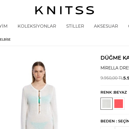
YİM
KOLEKSİYONLAR
STİLLER
AKSESUAR
ELBISE
DÜĞME KA
MIRELLA DRE
5.
9.950,00
TL
RENK :
BEYAZ
BEDEN :
SEÇI