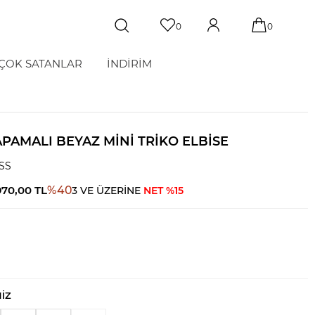
0
0
ÇOK SATANLAR
İNDİRİM
PAMALI BEYAZ MINI TRIKO ELBISE
SS
970,00
TL
%
40
3 VE ÜZERİNE
NET %15
NIZ