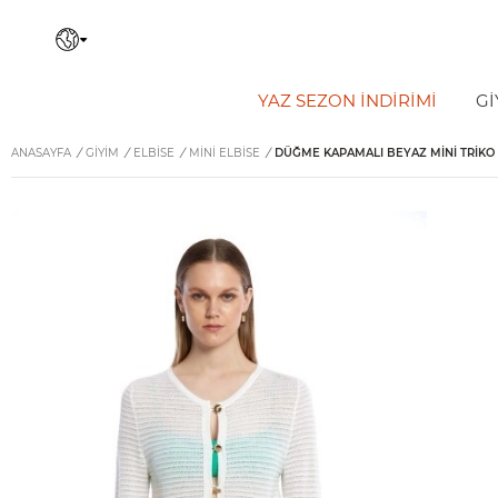
YAZ SEZON İNDIRIMI
Gİ
ANASAYFA
/
GİYİM
/
ELBISE
/
MINI ELBISE
/
DÜĞME KAPAMALI BEYAZ MINI TRIKO 